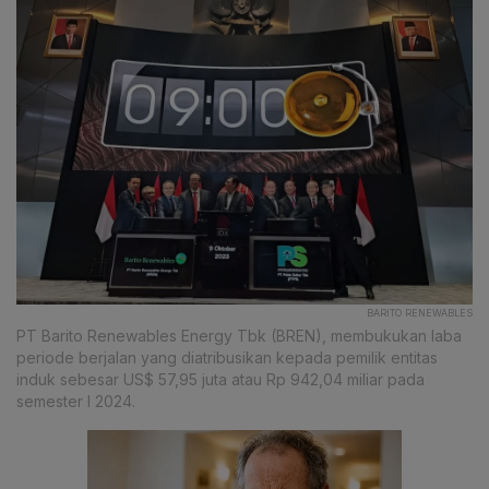
BARITO RENEWABLES
PT Barito Renewables Energy Tbk (BREN), membukukan laba
periode berjalan yang diatribusikan kepada pemilik entitas
induk sebesar US$ 57,95 juta atau Rp 942,04 miliar pada
semester I 2024.