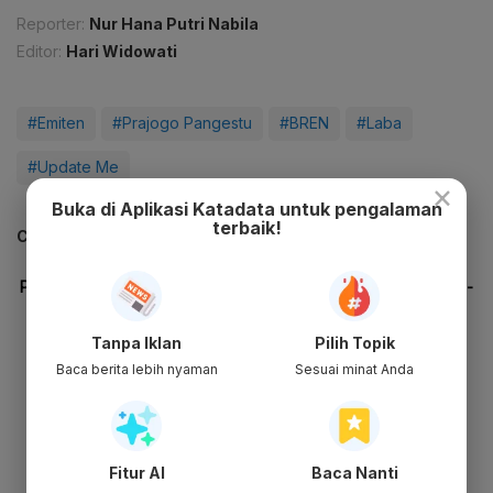
Reporter:
Nur Hana Putri Nabila
Editor:
Hari Widowati
#Emiten
#Prajogo Pangestu
#BREN
#Laba
#Update Me
×
Buka di Aplikasi Katadata untuk pengalaman
terbaik!
CEK JUGA DATA INI
Tanpa Iklan
Pilih Topik
Baca berita lebih nyaman
Sesuai minat Anda
Fitur AI
Baca Nanti