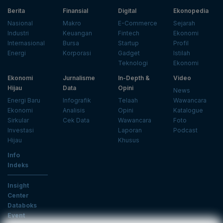
Berita
Finansial
Digital
Ekonopedia
Nasional
Makro
E-Commerce
Sejarah
Industri
Keuangan
Fintech
Ekonomi
Internasional
Bursa
Startup
Profil
Energi
Korporasi
Gadget
Istilah
Teknologi
Ekonomi
Ekonomi
Jurnalisme
In-Depth &
Video
Hijau
Data
Opini
News
Energi Baru
Infografik
Telaah
Wawancara
Ekonomi
Analisis
Opini
Katalogue
Sirkular
Cek Data
Wawancara
Foto
Investasi
Laporan
Podcast
Hijau
Khusus
Info
Indeks
Insight
Center
Databoks
Event