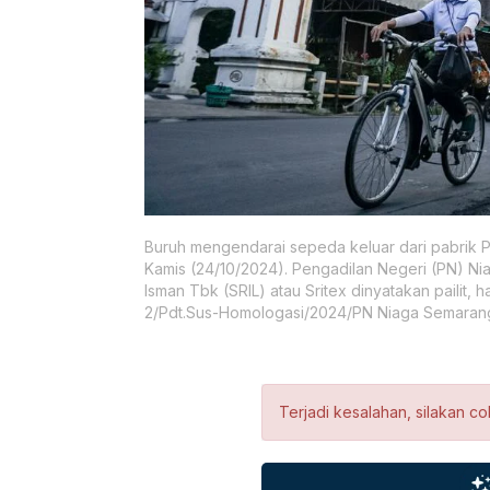
Buruh mengendarai sepeda keluar dari pabrik PT
Kamis (24/10/2024). Pengadilan Negeri (PN) Ni
Isman Tbk (SRIL) atau Sritex dinyatakan pailit
2/Pdt.Sus-Homologasi/2024/PN Niaga Semaran
Terjadi kesalahan, silakan co