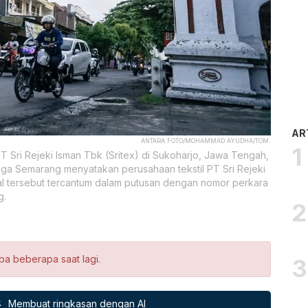
AR
ANTARA FOTO/MOHAMMAD AYUDHA/TOM.
 Sri Rejeki Isman Tbk (Sritex) di Sukoharjo, Jawa Tengah,
aga Semarang menyatakan perusahaan tekstil PT Sri Rejeki
, hal tersebut tercantum dalam putusan dengan nomor perkara
g.
ba beberapa saat lagi.
Membuat ringkasan dengan AI