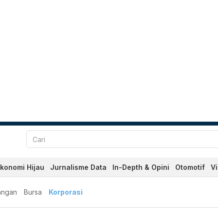
konomi Hijau
Jurnalisme Data
In-Depth & Opini
Otomotif
V
angan
Bursa
Korporasi