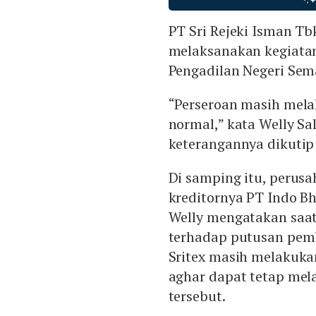
PT Sri Rejeki Isman Tbk
melaksanakan kegiatan
Pengadilan Negeri Sem
“Perseroan masih mela
normal,” kata Welly Sa
keterangannya dikutip 
Di samping itu, perus
kreditornya PT Indo Bha
Welly mengatakan saat
terhadap putusan pemb
Sritex masih melakuka
aghar dapat tetap me
tersebut.