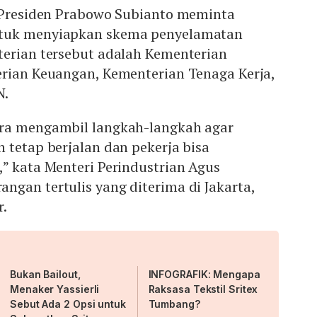
u Presiden Prabowo Subianto meminta
tuk menyiapkan skema penyelamatan
terian tersebut adalah Kementerian
erian Keuangan, Kementerian Tenaga Kerja,
N.
era mengambil langkah-langkah agar
 tetap berjalan dan pekerja bisa
” kata Menteri Perindustrian Agus
gan tertulis yang diterima di Jakarta,
r.
Bukan Bailout,
INFOGRAFIK: Mengapa
Menaker Yassierli
Raksasa Tekstil Sritex
Sebut Ada 2 Opsi untuk
Tumbang?