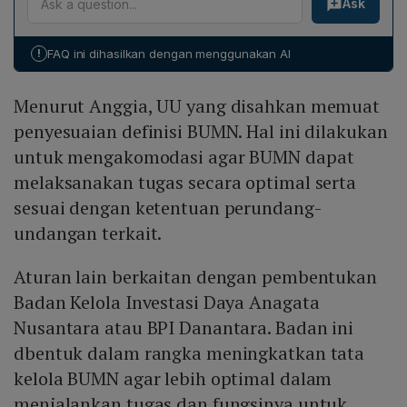
Ask
bertugas mengoptimalkan tata kelola investasi BUMN.
profesionalisme, mengurangi konflik kepentingan, serta
disabilitas, mekanisme pendirian anak perusahaan yang
Badan ini berfungsi mengkoordinasikan strategi
memastikan transparansi dalam pengelolaan BUMN.
lebih detail, ketentuan privatisasi termasuk kriteria dan
investasi, mengawasi alokasi modal, serta memastikan
Setiap entitas akan memiliki struktur organisasi,
mekanisme, serta penguatan satuan pengawasan
!
FAQ ini dihasilkan dengan menggunakan AI
bahwa investasi BUMN selaras dengan tujuan
wewenang, dan laporan kinerja yang independen,
intern, komite audit, dan kewajiban BUMN dalam
pertumbuhan ekonomi nasional. Dengan mandat
dengan pengawasan kuat dari satuan pengawasan
pemberdayaan UMKM, koperasi, dan masyarakat
Menurut Anggia, UU yang disahkan memuat
tersebut, BPI Danantara diharapkan dapat
intern dan komite audit.
setempat.
meningkatkan efisiensi, mengurangi risiko, dan
penyesuaian definisi BUMN. Hal ini dilakukan
mendukung pencapaian target kinerja perseroan,
untuk mengakomodasi agar BUMN dapat
sekaligus memperkuat kontribusi BUMN terhadap
melaksanakan tugas secara optimal serta
pembangunan negara.
sesuai dengan ketentuan perundang-
undangan terkait.
Aturan lain berkaitan dengan pembentukan
Badan Kelola Investasi Daya Anagata
Nusantara atau BPI Danantara. Badan ini
dbentuk dalam rangka meningkatkan tata
kelola BUMN agar lebih optimal dalam
menjalankan tugas dan fungsinya untuk