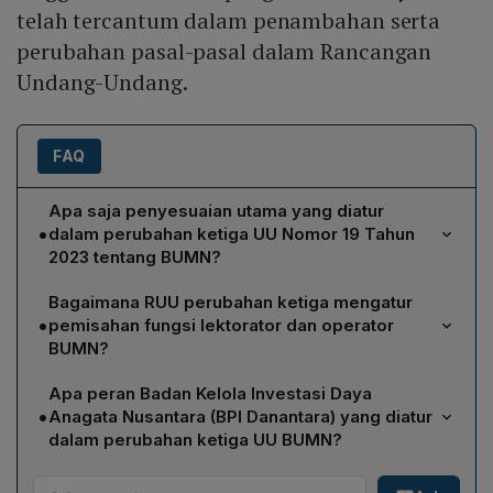
telah tercantum dalam penambahan serta
perubahan pasal-pasal dalam Rancangan
Undang-Undang.
FAQ
Apa saja penyesuaian utama yang diatur
•
dalam perubahan ketiga UU Nomor 19 Tahun
2023 tentang BUMN?
Perubahan ketiga mencakup penyesuaian definisi
Bagaimana RUU perubahan ketiga mengatur
BUMN agar dapat menjalankan tugas secara optimal,
•
pemisahan fungsi lektorator dan operator
pembentukan Badan Kelola Investasi Daya Anagata
BUMN?
Nusantara (BPI Danantara) untuk meningkatkan tata
RUU menetapkan bahwa lektorator dan operator
kelola, pemisahan fungsi lektorator dan operator demi
Apa peran Badan Kelola Investasi Daya
BUMN harus beroperasi secara terpisah sehingga
profesionalisme dan transparansi, penerapan Business
•
Anagata Nusantara (BPI Danantara) yang diatur
tanggung jawab pengawasan, penilaian risiko, dan
Judgement Rule guna memperkuat keputusan
dalam perubahan ketiga UU BUMN?
pengambilan keputusan operasional tidak tumpang
korporasi, pengelolaan aset sesuai prinsip tata kelola
BPI Danantara dibentuk sebagai lembaga khusus yang
tindih. Pemisahan ini dimaksudkan untuk meningkatkan
perusahaan yang baik, peluang kerja bagi penyandang