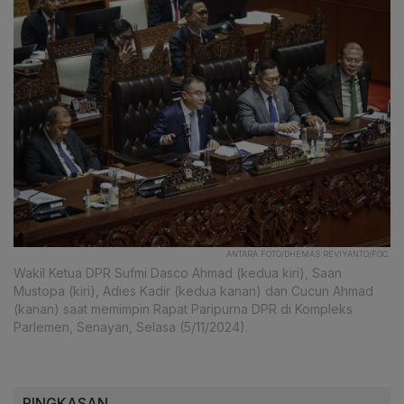
ANTARA FOTO/DHEMAS REVIYANTO/FOC.
Wakil Ketua DPR Sufmi Dasco Ahmad (kedua kiri), Saan
Mustopa (kiri), Adies Kadir (kedua kanan) dan Cucun Ahmad
(kanan) saat memimpin Rapat Paripurna DPR di Kompleks
Parlemen, Senayan, Selasa (5/11/2024).
RINGKASAN