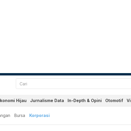
konomi Hijau
Jurnalisme Data
In-Depth & Opini
Otomotif
V
angan
Bursa
Korporasi