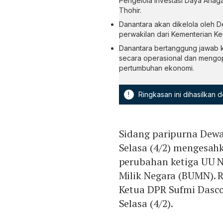
Pengelola Investasi Daya Anaga
Thohir.
Danantara akan dikelola oleh
perwakilan dari Kementerian K
Danantara bertanggung jawab
secara operasional dan mengo
pertumbuhan ekonomi.
!
Ringkasan ini dihasilkan
Sidang paripurna Dewa
Selasa (4/2) mengesa
perubahan ketiga UU 
Milik Negara (BUMN). R
Ketua DPR Sufmi Dasc
Selasa (4/2).