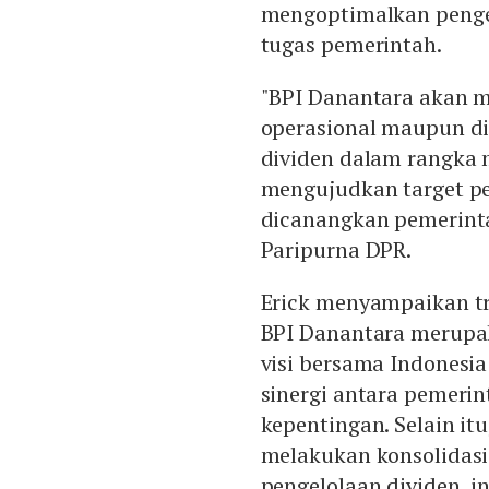
mengoptimalkan penge
tugas pemerintah.
"BPI Danantara akan 
operasional maupun d
dividen dalam rangka
mengujudkan target p
dicanangkan pemerinta
Paripurna DPR.
Erick menyampaikan t
BPI Danantara merupa
visi bersama Indonesi
sinergi antara pemeri
kepentingan. Selain it
melakukan konsolidas
pengelolaan dividen, i