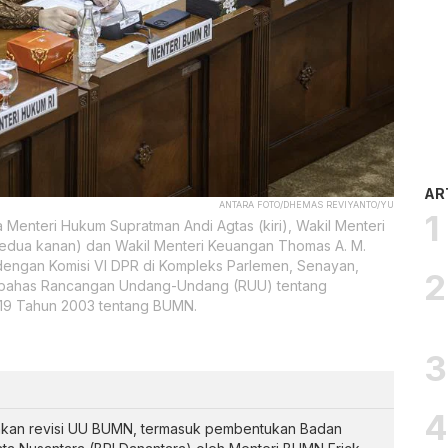
AR
ANTARA FOTO/DHEMAS REVIYANTO/YU
 Menteri Hukum Supratman Andi Agtas (kiri), Wakil Menteri
edua kanan) dan Wakil Menteri Keuangan Thomas A. M.
 dengan Komisi VI DPR di Kompleks Parlemen, Senayan,
membahas Rancangan Undang-Undang (RUU) tentang
19 Tahun 2003 tentang BUMN.
kan revisi UU BUMN, termasuk pembentukan Badan