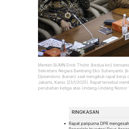
Menteri BUMN Erick Thohir (kedua kiri) bersama
Sekretaris Negara Bambang Eko Suhariyanto (k
Djiwandono (kanan) saat mengikuti rapat kerja
Jakarta, Kamis (23/1/2025). Rapat tersebut 
perubahan ketiga atas Undang-Undang Nomor 
RINGKASAN
Rapat paripurna DPR mengesah