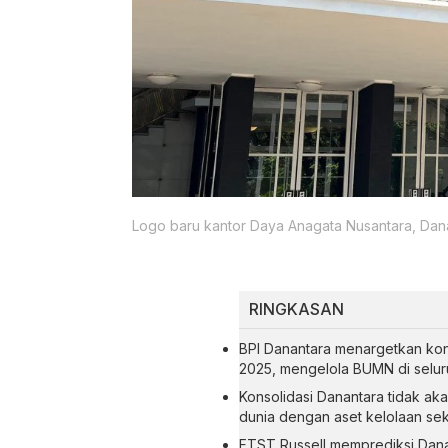
Logo baru kantor Daya Anagata Nusantara, Dana
RINGKASAN
BPI Danantara menargetkan ko
2025, mengelola BUMN di seluru
Konsolidasi Danantara tidak ak
dunia dengan aset kelolaan seki
FTST Russell memprediksi Dana