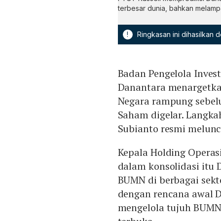
terbesar dunia, bahkan melampa
!
Ringkasan ini dihasilkan
Badan Pengelola Inves
Danantara menargetkan
Negara rampung sebe
Saham digelar. Langkah
Subianto resmi melunc
Kepala Holding Opera
dalam konsolidasi it
BUMN di berbagai sekto
dengan rencana awal 
mengelola tujuh BUMN