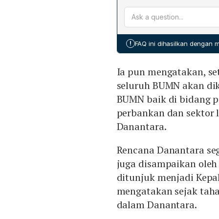
Rencana awal Danantara h
Investment Authority, dan 
BNI, Telkom Indonesia, s
Indonesia, INALUM, dan T
BUMN akan bergabung ke d
!
FAQ ini dihasilkan dengan
dalam portofolio. Hal ini
pengelolaan menyeluruh a
Ia pun mengatakan, se
seluruh BUMN akan dik
BUMN baik di bidang pan
perbankan dan sektor 
Danantara.
Rencana Danantara se
juga disampaikan oleh M
ditunjuk menjadi Kepal
mengatakan sejak tah
dalam Danantara.