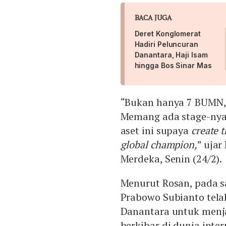
BACA JUGA
Deret Konglomerat
Hadiri Peluncuran
Danantara, Haji Isam
hingga Bos Sinar Mas
“Bukan hanya 7 BUMN,
Memang ada stage-nya
aset ini supaya
create t
global champion,
” ujar
Merdeka, Senin (24/2).
Menurut Rosan, pada s
Prabowo Subianto tela
Danantara untuk menja
berkibar di dunia inte