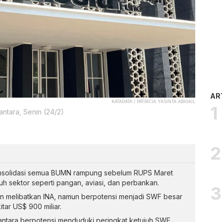
AR
KATADATA / PATRICIA YASINTA ABIGAIL
ntara, Senin (24/2)
nsolidasi semua BUMN rampung sebelum RUPS Maret
h sektor seperti pangan, aviasi, dan perbankan.
an melibatkan INA, namun berpotensi menjadi SWF besar
tar US$ 900 miliar.
ntara berpotensi menduduki peringkat ketujuh SWF