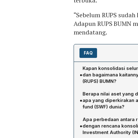
terbuka.
“Sebelum RUPS sudah h
Adapun RUPS BUMN men
mendatang.
FAQ
Kapan konsolidasi selu
•
dan bagaimana kaitan
(RUPS) BUMN?
Konsolidasi seluruh BUM
Berapa nilai aset yang 
dijadwalkan pada Maret 2
•
apa yang diperkirakan a
Oskaria, menegaskan bah
fund (SWF) dunia?
sebelum RUPS digelar, s
Danantara diproyeksikan me
Danantara pada saat RUPS
Apa perbedaan antara 
Rp 14.616 triliun). Menurut
•
dengan rencana konsolid
tersebut akan menempatkan
Investment Authority (I
sovereign wealth fund, b