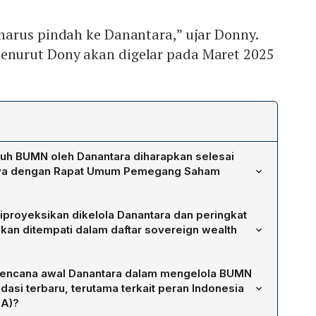
arus pindah ke Danantara,” ujar Donny.
urut Dony akan digelar pada Maret 2025
ruh BUMN oleh Danantara diharapkan selesai
nya dengan Rapat Umum Pemegang Saham
N diharapkan rampung sebelum pelaksanaan RUPS, yang
diproyeksikan dikelola Danantara dan peringkat
025. Kepala Holding Operasional Danantara, Donny
kan ditempati dalam daftar sovereign wealth
wa semua BUMN harus sudah berpindah ke Danantara
ehingga manajemen BUMN berada di bawah kendali
ngelola aset sekitar US$ 900 miliar (sekitar
 berlangsung.
rencana awal Danantara dalam mengelola BUMN
 Policy Director FTSE Russell, Wanming Du, estimasi
asi terbaru, terutama terkait peran Indonesia
 Danantara pada peringkat ketujuh di dunia di antara
NA)?
ersaing dengan SWF seperti GIC Singapura, Abu Dhabi