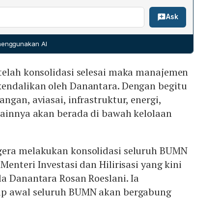
anya akan mengelola tujuh BUMN—Bank Mandiri, BRI,
Public Investment Fund Saudi Arabia.
Ask
erta perusahaan pertambangan ANTAM, PTBA, Freeport
imah—beserta INA. Dalam konsolidasi terbaru, semua
alam Danantara, sementara INA tidak lagi termasuk
 menggunakan AI
 menandakan pergeseran dari pengelolaan terbatas ke
tas aset negara.
telah konsolidasi selesai maka manajemen
endalikan oleh Danantara. Dengan begitu
gan, aviasai, infrastruktur, energi,
lainnya akan berada di bawah kelolaan
gera melakukan konsolidasi seluruh BUMN
enteri Investasi dan Hilirisasi yang kini
a Danantara Rosan Roeslani. Ia
ap awal seluruh BUMN akan bergabung