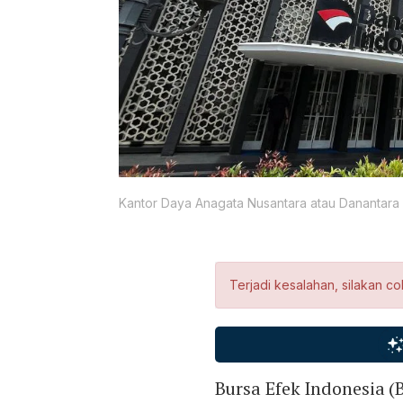
Kantor Daya Anagata Nusantara atau Danantara 
Terjadi kesalahan, silakan co
Bursa Efek Indonesia 