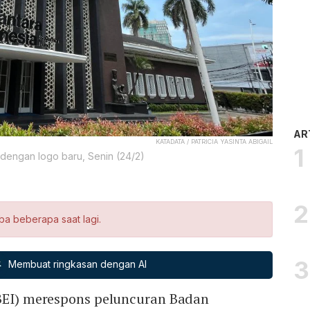
AR
KATADATA / PATRICIA YASINTA ABIGAIL
dengan logo baru, Senin (24/2)
ba beberapa saat lagi.
Membuat ringkasan dengan AI
(BEI) merespons peluncuran Badan