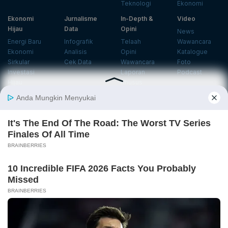
Teknologi
Ekonomi
Ekonomi
Jurnalisme
In-Depth &
Video
Hijau
Data
Opini
News
Energi Baru
Infografik
Telaah
Wawancara
Ekonomi
Analisis
Opini
Katalogue
Sirkular
Cek Data
Wawancara
Foto
Investasi
Laporan
Podcast
Hijau
Khusus
Info
Indeks
Insight
Center
Databoks
Event
KatadataOto
Langganan Newsletter
Email
Daftar