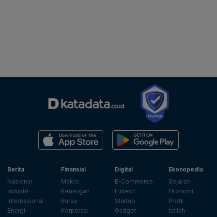
Berita
Finansial
Digital
Ekonopedia
Nasional
Makro
E-Commerce
Sejarah
Industri
Keuangan
Fintech
Ekonomi
Internasional
Bursa
Startup
Profil
Energi
Korporasi
Gadget
Istilah