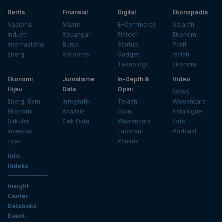
Berita
Finansial
Digital
Ekonopedia
Nasional
Makro
E-Commerce
Sejarah
Industri
Keuangan
Fintech
Ekonomi
Internasional
Bursa
Startup
Profil
Energi
Korporasi
Gadget
Istilah
Teknologi
Ekonomi
Ekonomi
Jurnalisme
In-Depth &
Video
Hijau
Data
Opini
News
Energi Baru
Infografik
Telaah
Wawancara
Ekonomi
Analisis
Opini
Katalogue
Sirkular
Cek Data
Wawancara
Foto
Investasi
Laporan
Podcast
Hijau
Khusus
Info
Indeks
Insight
Center
Databoks
Event