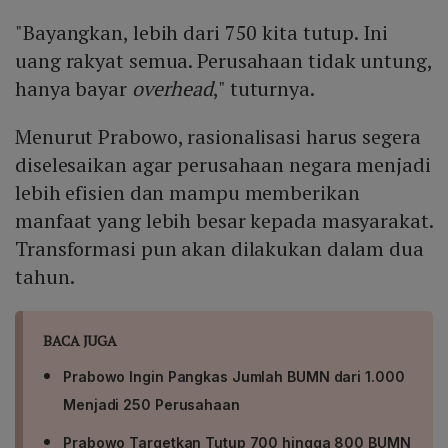
mengurangi biaya pegawai, pemerintah masih dapat
"Bayangkan, lebih dari 750 kita tutup. Ini
menghemat sekitar Rp 47 triliun.
uang rakyat semua. Perusahaan tidak untung,
hanya bayar
overhead
," tuturnya.
Menurut Prabowo, rasionalisasi harus segera
diselesaikan agar perusahaan negara menjadi
lebih efisien dan mampu memberikan
manfaat yang lebih besar kepada masyarakat.
Transformasi pun akan dilakukan dalam dua
tahun.
BACA JUGA
Prabowo Ingin Pangkas Jumlah BUMN dari 1.000
Menjadi 250 Perusahaan
Prabowo Targetkan Tutup 700 hingga 800 BUMN