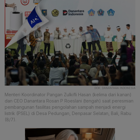
DOK. DANANTARA INDONESIA
Menteri Koordinator Pangan Zulkifli Hasan (kelima dari kanan)
dan CEO Danantara Rosan P Roeslani (tengah) saat peresmian
pembangunan fasilitas pengolahan sampah menjadi energi
listrik (PSEL) di Desa Pedungan, Denpasar Selatan, Bali, Rabu
(8/7).