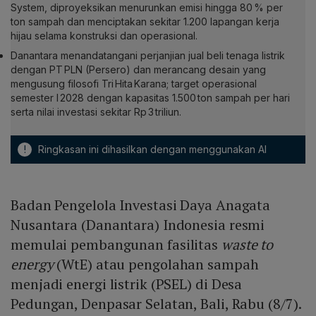
System, diproyeksikan menurunkan emisi hingga 80 % per
ton sampah dan menciptakan sekitar 1.200 lapangan kerja
hijau selama konstruksi dan operasional.
Danantara menandatangani perjanjian jual beli tenaga listrik
dengan PT PLN (Persero) dan merancang desain yang
mengusung filosofi Tri Hita Karana; target operasional
semester I 2028 dengan kapasitas 1.500 ton sampah per hari
serta nilai investasi sekitar Rp 3 triliun.
!
Ringkasan ini dihasilkan dengan menggunakan AI
Badan Pengelola Investasi Daya Anagata
Nusantara (Danantara) Indonesia resmi
memulai pembangunan fasilitas
waste to
energy
(WtE) atau pengolahan sampah
menjadi energi listrik (PSEL) di Desa
Pedungan, Denpasar Selatan, Bali, Rabu (8/7).