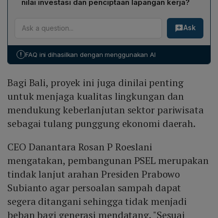
Bersih Nusantara (Denera).
nilai investasi dan penciptaan lapangan kerja?
Industrial Emissions Directive (EU IED) dan dilengkapi
Proyek PSEL Bali memiliki nilai investasi sekitar
Air Pollution Control System (APCS) berlapis. Dengan
Ask
Rp 3 triliun dan kapasitas pengolahan 1.500 ton sampah
teknologi ini, proyek diproyeksikan dapat menurunkan
per hari. Selama fase konstruksi dan operasional,
em hingga 80 % per ton sampah dibandingkan metode
diperkirakan akan tercipta sekitar 1.200 lapangan kerja
pembuangan terbuka tradisional.
!
FAQ ini dihasilkan dengan menggunakan AI
hijau. Selain itu, Danantara menandatangani perjanjian
jual beli tenaga listrik (PJBL) dengan PT PLN (Persero),
Bagi Bali, proyek ini juga dinilai penting
yang memastikan penyerapan listrik ke jaringan
nasional dan mendukung keberlanjutan ekonomi lokal
untuk menjaga kualitas lingkungan dan
serta sektor pariwisata Bali.
mendukung keberlanjutan sektor pariwisata
sebagai tulang punggung ekonomi daerah.
CEO Danantara Rosan P Roeslani
mengatakan, pembangunan PSEL merupakan
tindak lanjut arahan Presiden Prabowo
Subianto agar persoalan sampah dapat
segera ditangani sehingga tidak menjadi
beban bagi generasi mendatang. "Sesuai