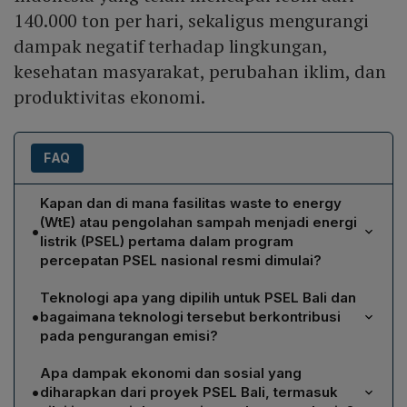
140.000 ton per hari, sekaligus mengurangi
dampak negatif terhadap lingkungan,
kesehatan masyarakat, perubahan iklim, dan
produktivitas ekonomi.
FAQ
Kapan dan di mana fasilitas waste to energy
(WtE) atau pengolahan sampah menjadi energi
•
listrik (PSEL) pertama dalam program
percepatan PSEL nasional resmi dimulai?
Fasilitas tersebut secara resmi dimulai pada Rabu, 8 Juli
Teknologi apa yang dipilih untuk PSEL Bali dan
2026, dengan peresmian di Desa Pedungan,
•
bagaimana teknologi tersebut berkontribusi
Kecamatan Denpasar Selatan, Bali. Pembangunan ini
pada pengurangan emisi?
dilaksanakan oleh Badan Pengelola Investasi Daya
PSEL Bali menggunakan teknologi moving grate
Anagata Nusantara (Danantara) melalui PT Danantara
Apa dampak ekonomi dan sosial yang
incinerator yang telah terbukti di banyak negara.
Investment Management (DIM) dan PT Daya Energi
•
diharapkan dari proyek PSEL Bali, termasuk
Fasilitas dirancang mengikuti standar emisi European