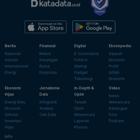
Berita
Finansial
Digital
Ekonopedia
Nasional
Makro
E-Commerce
Sejarah
Industri
Keuangan
Fintech
Ekonomi
Internasional
Bursa
Startup
Profil
Energi
Korporasi
Gadget
Istilah
Teknologi
Ekonomi
Ekonomi
Jurnalisme
In-Depth &
Video
Hijau
Data
Opini
News
Energi Baru
Infografik
Telaah
Wawancara
Ekonomi
Analisis
Opini
Katalogue
Sirkular
Cek Data
Wawancara
Foto
Investasi
Laporan
Podcast
Hijau
Khusus
Info