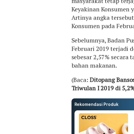
masyarakat tetap terja
Keyakinan Konsumen ya
Artinya angka tersebu
Konsumen pada Februar
Sebelumnya, Badan Pusa
Februari 2019 terjadi 
sebesar 2,57% secara 
bahan makanan.
(Baca:
Ditopang Banso
Triwulan I 2019 di 5,2
Rekomendasi Produk