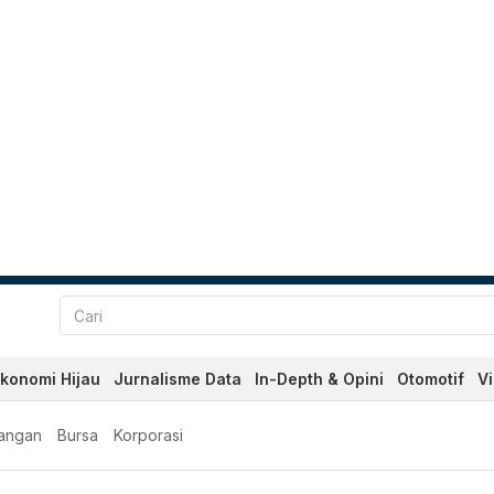
konomi Hijau
Jurnalisme Data
In-Depth & Opini
Otomotif
V
angan
Bursa
Korporasi