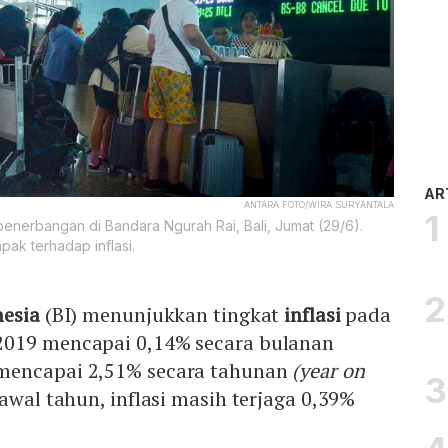
AR
ANTARA FOTO/WIRA SURYANTALA
enerbangan di Bandara Ngurah Rai, Bali, Jumat (29/6).
pak terhadap inflasi.
esia
(BI) menunjukkan tingkat
inflasi
pada
2019 mencapai 0,14% secara bulanan
mencapai 2,51% secara tahunan
(year on
awal tahun, inflasi masih terjaga 0,39%