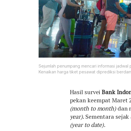
Sejumlah penumpang mencari informasi jadwal p
Kenaikan harga tiket pesawat diprediksi berdam
Hasil survei
Bank Indon
pekan keempat Maret 
(month to month)
dan 
year)
. Sementara sejak 
(year to date).