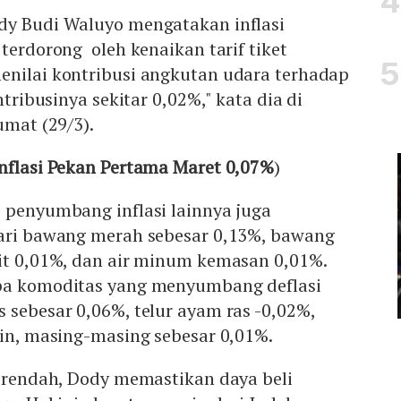
dy Budi Waluyo mengatakan inflasi
 terdorong oleh kenaikan tarif tiket
enilai kontribusi angkutan udara terhadap
ntribusinya sekitar 0,02%," kata dia di
umat (29/3).
Inflasi Pekan Pertama Maret 0,07%
)
 penyumbang inflasi lainnya juga
dari bawang merah sebesar 0,13%, bawang
wit 0,01%, dan air minum kemasan 0,01%.
pa komoditas yang menyumbang deflasi
 sebesar 0,06%, telur ayam ras -0,02%,
sin, masing-masing sebesar 0,01%.
g rendah, Dody memastikan daya beli