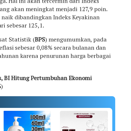
ga. Hal ini akan tercermin dari Indeks
ng akan meningkat menjadi 127,9 poin.
t naik dibandingkan Indeks Keyakinan
i sebesar 125,1.
t Statistik (
BPS
) mengumumkan, pada
deflasi sebesar 0,08% secara bulanan dan
tahunan karena penurunan harga berbagai
s, BI Hitung Pertumbuhan Ekonomi
%
)