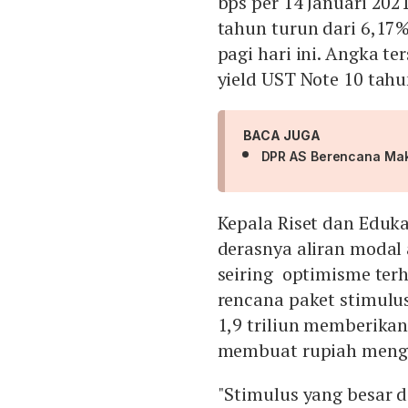
bps per 14 Januari 202
tahun turun dari 6,17
pagi hari ini. Angka t
yield UST Note 10 tahu
BACA JUGA
DPR AS Berencana Mak
Kepala Riset dan Eduk
derasnya aliran modal
seiring optimisme te
rencana paket stimulus 
1,9 triliun memberikan
membuat rupiah mengu
"Stimulus yang besar