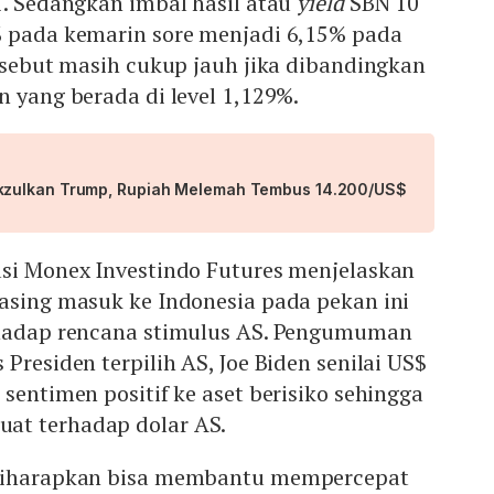
1. Sedangkan imbal hasil atau
yield
SBN 10
% pada kemarin sore menjadi 6,15% pada
ersebut masih cukup jauh jika dibandingkan
n yang berada di level 1,129%.
zulkan Trump, Rupiah Melemah Tembus 14.200/US$
asi Monex Investindo Futures menjelaskan
 asing masuk ke Indonesia pada pekan ini
rhadap rencana stimulus AS. Pengumuman
Presiden terpilih AS, Joe Biden senilai US$
 sentimen positif ke aset berisiko sehingga
at terhadap dolar AS.
 diharapkan bisa membantu mempercepat