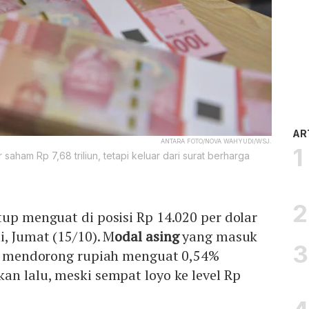
AR
ANTARA FOTO/NOVA WAHYUDI/WSJ.
 saham Rp 7,68 triliun, tetapi keluar dari surat berharga
up menguat di posisi Rp 14.020 per dolar
i, Jumat (15/10). M
odal asing
yang masuk
sil mendorong rupiah menguat 0,54%
an lalu, meski sempat loyo ke level Rp