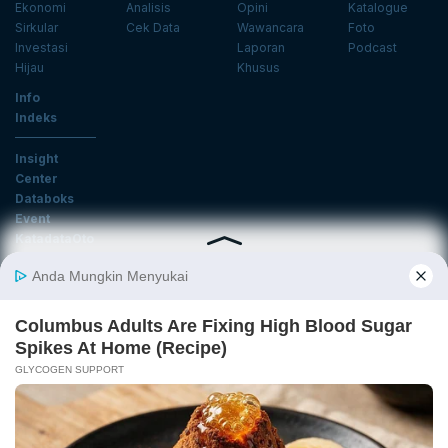
Ekonomi
Analisis
Opini
Katalogue
Sirkular
Cek Data
Wawancara
Foto
Investasi
Laporan
Podcast
Hijau
Khusus
Info
Indeks
Insight
Center
Databoks
Event
KatadataOto
Langganan Newsletter
Email
Daftar
Ikuti Kami