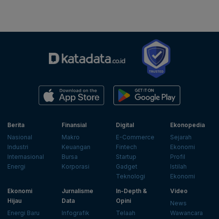
Berita
Finansial
Digital
Ekonopedia
Nasional
Makro
E-Commerce
Sejarah
Industri
Keuangan
Fintech
Ekonomi
Internasional
Bursa
Startup
Profil
Energi
Korporasi
Gadget
Istilah
Teknologi
Ekonomi
Ekonomi
Jurnalisme
In-Depth &
Video
Hijau
Data
Opini
News
Energi Baru
Infografik
Telaah
Wawancara