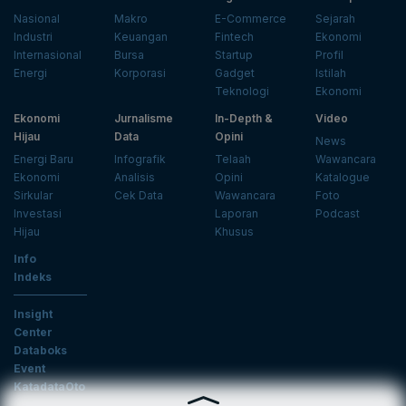
Nasional
Makro
E-Commerce
Sejarah
Industri
Keuangan
Fintech
Ekonomi
Internasional
Bursa
Startup
Profil
Energi
Korporasi
Gadget
Istilah
Teknologi
Ekonomi
Ekonomi
Jurnalisme
In-Depth &
Video
Hijau
Data
Opini
News
Energi Baru
Infografik
Telaah
Wawancara
Ekonomi
Analisis
Opini
Katalogue
Sirkular
Cek Data
Wawancara
Foto
Investasi
Laporan
Podcast
Hijau
Khusus
Info
Indeks
Insight
Center
Databoks
Event
KatadataOto