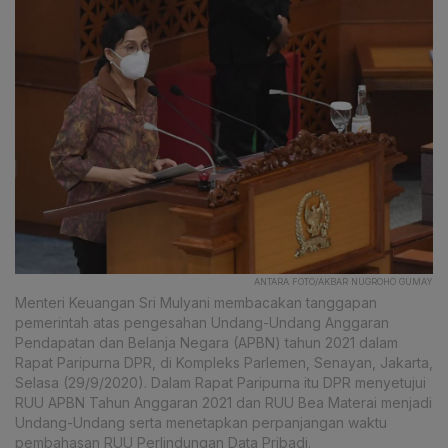
ANTARA FOTO/AKBAR NUGROHO GUMAY
Menteri Keuangan Sri Mulyani membacakan tanggapan
pemerintah atas pengesahan Undang-Undang Anggaran
Pendapatan dan Belanja Negara (APBN) tahun 2021 dalam
Rapat Paripurna DPR, di Kompleks Parlemen, Senayan, Jakarta,
Selasa (29/9/2020). Dalam Rapat Paripurna itu DPR menyetujui
RUU APBN Tahun Anggaran 2021 dan RUU Bea Materai menjadi
Undang-Undang serta menetapkan perpanjangan waktu
pembahasan RUU Perlindungan Data Pribadi.