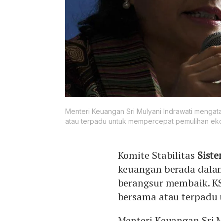
Menteri Keuangan Sri Mulyani Indrawati menga
atau terpadu untuk mempercepat pemulihan ek
Komite Stabilitas
Sist
keuangan berada dala
berangsur membaik. K
bersama atau terpadu
Menteri Keuangan Sri 