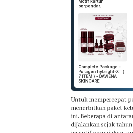
Motif kartun
berpendar.
Complete Package -
Puragen hybright-XT (
7 ITEM ) - DAVIENA
SKINCARE
Untuk mempercepat pe
menerbitkan paket keb
ini. Beberapa di anta
dijalankan sejak tahun
insentif perpajakan, up