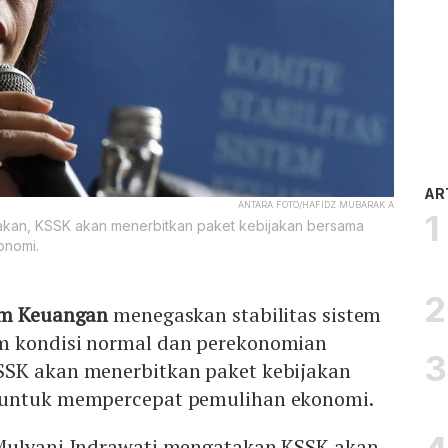
AR
ANTARA FOTO/HAFIDZ MUBARAK A
takan, KSSK akan menerbitkan paket kebijakan bersama
onomi.
em Keuangan
menegaskan stabilitas sistem
m kondisi normal dan perekonomian
SSK akan menerbitkan paket kebijakan
 untuk mempercepat pemulihan ekonomi.
Mulyani Indrawati mengatakan KSSK akan