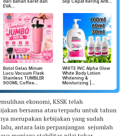
dari bahan karet dan
Slip Cepat Kering Anti...
EVA...
Botol Gelas Minum
WHITE INC Alpha Glow
Lucu Vacuum Flask
White Body Lotion
Stainless TUMBLER
Whitening &
900ML Coffee...
Moisturizing |...
mulihan ekonomi, KSSK telah
ijakan bersama atau terpadu untuk tahun
ranya merupakan kebijakan yang sudah
 lalu, antara lain perpanjangan sejumlah
aya menjaga stabilitas nilai tukar,