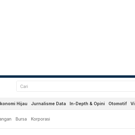
konomi Hijau
Jurnalisme Data
In-Depth & Opini
Otomotif
V
angan
Bursa
Korporasi