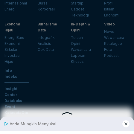
Internasional
Bursa
Startup
Profil
Energi
Korporasi
Gadget
Istilah
Teknologi
Ekonomi
Ekonomi
Jurnalisme
In-Depth &
Video
Hijau
Data
Opini
News
Energi Baru
Infografik
Telaah
Wawancara
Ekonomi
Analisis
Opini
Katalogue
Sirkular
Cek Data
Wawancara
Foto
Investasi
Laporan
Podcast
Hijau
Khusus
Info
Indeks
Insight
Center
Databoks
Event
KatadataOto
Langganan Newsletter