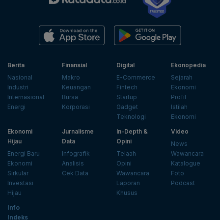
Berita
Finansial
Digital
Ekonopedia
Nasional
Makro
E-Commerce
Sejarah
Industri
Keuangan
Fintech
Ekonomi
Internasional
Bursa
Startup
Profil
Energi
Korporasi
Gadget
Istilah
Teknologi
Ekonomi
Ekonomi
Jurnalisme
In-Depth &
Video
Hijau
Data
Opini
News
Energi Baru
Infografik
Telaah
Wawancara
Ekonomi
Analisis
Opini
Katalogue
Sirkular
Cek Data
Wawancara
Foto
Investasi
Laporan
Podcast
Hijau
Khusus
Info
Indeks