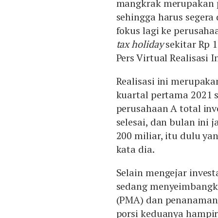
mangkrak merupakan p
sehingga harus segera d
fokus lagi ke perusa
tax holiday
sekitar Rp 1
Pers Virtual Realisasi I
Realisasi ini merupaka
kuartal pertama 2021 s
perusahaan A total inves
selesai, dan bulan ini j
200 miliar, itu dulu ya
kata dia.
Selain mengejar inves
sedang menyeimbangka
(PMA) dan penanaman m
porsi keduanya hampir