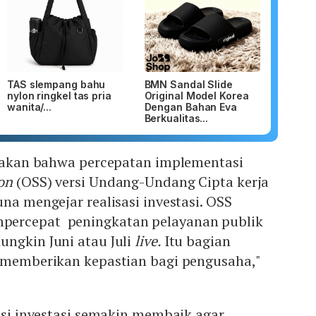
TAS slempang bahu
BMN Sandal Slide
nylon ringkel tas pria
Original Model Korea
wanita/...
Dengan Bahan Eva
Berkualitas...
gatakan bahwa percepatan implementasi
on
(OSS) versi Undang-Undang Cipta kerja
una mengejar realisasi investasi. OSS
ercepat peningkatan pelayanan publik
ungkin Juni atau Juli
live.
Itu bagian
k memberikan kepastian bagi pengusaha,"
sasi investasi semakin membaik agar