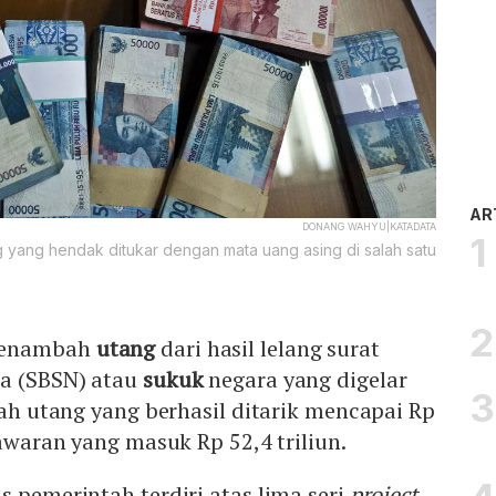
AR
DONANG WAHYU|KATADATA
yang hendak ditukar dengan mata uang asing di salah satu
menambah
utang
dari hasil lelang surat
a (SBSN) atau
sukuk
negara yang digelar
mlah utang yang berhasil ditarik mencapai Rp
nawaran yang masuk Rp 52,4 triliun.
s pemerintah terdiri atas lima seri
project