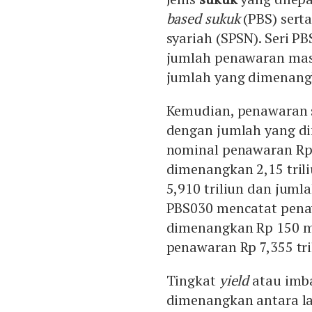
based sukuk
(PBS) serta
syariah (SPSN). Seri P
jumlah penawaran masu
jumlah yang dimenangk
Kemudian, penawaran se
dengan jumlah yang di
nominal penawaran Rp 
dimenangkan 2,15 tril
5,910 triliun dan juml
PBS030 mencatat penaw
dimenangkan Rp 150 mi
penawaran Rp 7,355 tri
Tingkat
yield
atau imba
dimenangkan antara la