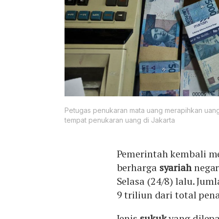
Petugas penukaran mata uang merapihkan uang 
tempat penukaran uang di Jakarta
Pemerintah kembali 
berharga
syariah
negar
Selasa (24/8) lalu. Ju
9 triliun dari total pe
Jenis
sukuk
yang dilepa