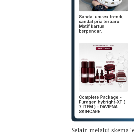
Sandal unisex trendi,
sandal pria terbaru.
Motif kartun
berpendar.
Complete Package -
Puragen hybright-XT (
7 ITEM ) - DAVIENA
SKINCARE
Selain melalui skema 