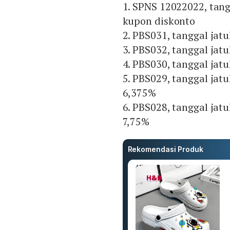
1. SPNS 12022022, tan
kupon diskonto
2. PBS031, tanggal jat
3. PBS032, tanggal jat
4. PBS030, tanggal jat
5. PBS029, tanggal ja
6,375%
6. PBS028, tanggal ja
7,75%
Rekomendasi Produk