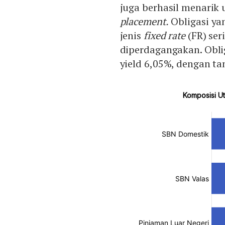
juga berhasil menarik 
placement.
Obligasi ya
jenis
fixed rate
(FR) ser
diperdagangakan. Obli
yield 6,05%, dengan t