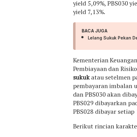
yield 5,09%, PBS030 yi
yield 7,13%.
BACA JUGA
Lelang Sukuk Pekan Dep
Kementerian Keuangan 
Pembiayaan dan Risiko
sukuk
atau setelmen pa
pembayaran imbalan un
dan PBS030 akan dibaya
PBS029 dibayarkan pad
PBS028 dibayar setiap 
Berikut rincian karakte