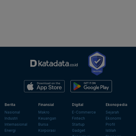
Berita
Finansial
Digital
Ekonopedia
Nasional
Makro
E-Commerce
Sejarah
Industri
Keuangan
Fintech
Ekonomi
Internasional
Bursa
Startup
Profil
Energi
Korporasi
Gadget
Istilah