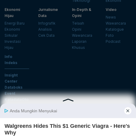
Teknologi
Ekonomi
Ekonomi
Jurnalisme
In-Depth &
Video
Hijau
Data
Opini
News
Energi Baru
Infografik
Telaah
Wawancara
Ekonomi
Analisis
Opini
Katalogue
Sirkular
Cek Data
Wawancara
Foto
Investasi
Laporan
Podcast
Hijau
Khusus
Info
Indeks
Insight
Center
Databoks
Event
KatadataOto
Langganan Newsletter
Email
Daftar