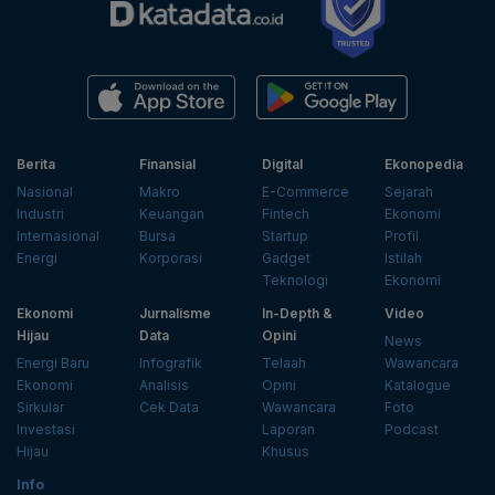
Berita
Finansial
Digital
Ekonopedia
Nasional
Makro
E-Commerce
Sejarah
Industri
Keuangan
Fintech
Ekonomi
Internasional
Bursa
Startup
Profil
Energi
Korporasi
Gadget
Istilah
Teknologi
Ekonomi
Ekonomi
Jurnalisme
In-Depth &
Video
Hijau
Data
Opini
News
Energi Baru
Infografik
Telaah
Wawancara
Ekonomi
Analisis
Opini
Katalogue
Sirkular
Cek Data
Wawancara
Foto
Investasi
Laporan
Podcast
Hijau
Khusus
Info