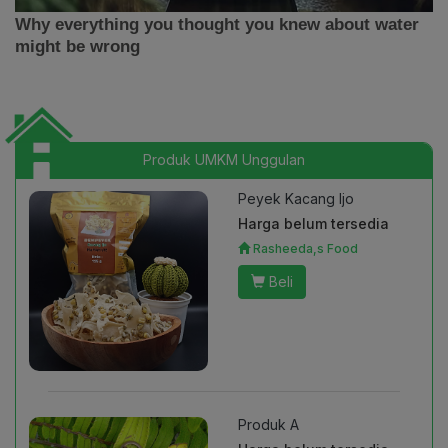
Produk UMKM Unggulan
Peyek Kacang Ijo
Harga belum tersedia
Rasheeda,s Food
Beli
Produk A