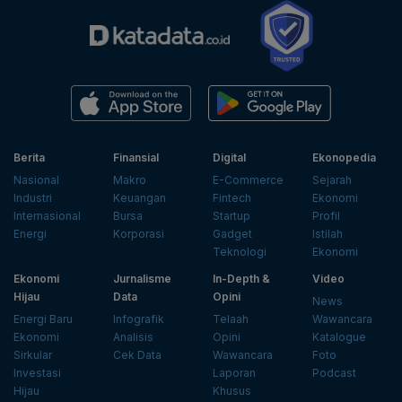
Berita
Finansial
Digital
Ekonopedia
Nasional
Makro
E-Commerce
Sejarah
Industri
Keuangan
Fintech
Ekonomi
Internasional
Bursa
Startup
Profil
Energi
Korporasi
Gadget
Istilah
Teknologi
Ekonomi
Ekonomi
Jurnalisme
In-Depth &
Video
Hijau
Data
Opini
News
Energi Baru
Infografik
Telaah
Wawancara
Ekonomi
Analisis
Opini
Katalogue
Sirkular
Cek Data
Wawancara
Foto
Investasi
Laporan
Podcast
Hijau
Khusus