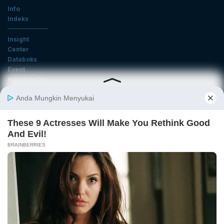
Info
Indeks
Insight
Center
Databoks
Event
KatadataOto
Langganan Newsletter
Email
Daftar
Ikuti Kami
Tentang Katadata
Advertising
Karier
Pedoman Media Siber
Kebijakan Privasi
Disclaimer
Hubungi Kami
©2026 Katadata. Hak cipta dilindungi Undang-undang.