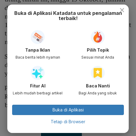
debitur yang memperoleh persetujuan untuk
×
Buka di Aplikasi Katadata untuk pengalaman
memperoleh keringanan utang mencapai Rp
terbaik!
1.367 debitur. Kemudian dari jumlah tersebut
total outstanding utangnya sebesar Rp 80,42
miliar.
Tanpa Iklan
Pilih Topik
Selain itu, dari jumlah debitur yang utangnya
Baca berita lebih nyaman
Sesuai minat Anda
diberi keringanan, terdapat 1.292 debitur
yang telah melakukan pelunasan.
Fitur AI
Baca Nanti
Para debitur inilah yang kemudian menyetor
Lebih mudah berbagi artikel
Bagi Anda yang sibuk
Rp 20,48 miliar kepada negara sebagai
bentuk pemenuhan atas kewajibannya.
Buka di Aplikasi
Tetap di Browser