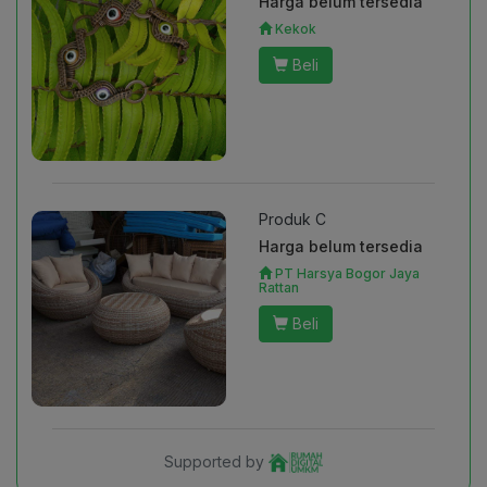
Harga belum tersedia
Kekok
Beli
Produk C
Harga belum tersedia
PT Harsya Bogor Jaya
Rattan
Beli
Supported by