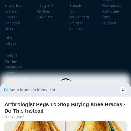
Energi Baru
Infografik
Telaah
Wawancara
Ekonomi
Analisis
Opini
Katalogue
Sirkular
Cek Data
Wawancara
Foto
Investasi
Laporan
Podcast
Hijau
Khusus
Info
Indeks
Insight
Center
Databoks
Event
KatadataOto
Langganan Newsletter
Email
Daftar
Ikuti Kami