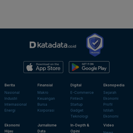
Berita
Finansial
Digital
Ekonopedia
Nasional
Makro
E-Commerce
Sejarah
Industri
Keuangan
Fintech
Ekonomi
Internasional
Bursa
Startup
Profil
Energi
Korporasi
Gadget
Istilah
Teknologi
Ekonomi
Ekonomi
Jurnalisme
In-Depth &
Video
Hijau
Data
Opini
News