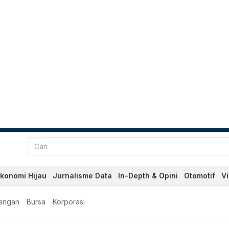
konomi Hijau
Jurnalisme Data
In-Depth & Opini
Otomotif
V
angan
Bursa
Korporasi