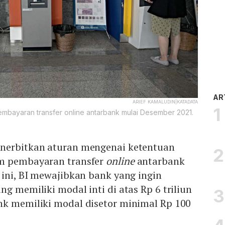
AR
ARIEF KAMALUDIN|KATADATA
pembayaran transfer online antarbank mulai Desember 2021.
nerbitkan aturan mengenai ketentuan
em pembayaran transfer
online
antarbank
n ini, BI mewajibkan bank yang ingin
g memiliki modal inti di atas Rp 6 triliun
nk memiliki modal disetor minimal Rp 100