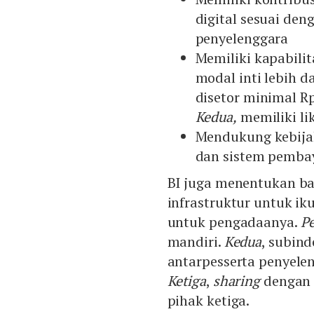
digital sesuai de
penyelenggara
Memiliki kapabili
modal inti lebih d
disetor minimal Rp
Kedua,
memiliki li
Mendukung kebijak
dan sistem pemba
BI juga menentukan ba
infrastruktur untuk ik
untuk pengadaanya.
P
mandiri.
Kedua
, subind
antarpesserta penyelen
Ketiga
,
sharing
dengan 
pihak ketiga.