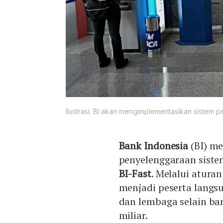
Ilustrasi. BI akan mengimplementasikan sistem 
Bank Indonesia
(BI) me
penyelenggaraan sist
BI-Fast
. Melalui atura
menjadi peserta langsun
dan lembaga selain ba
miliar.