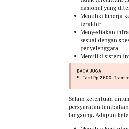
nasional yang dit
Memiliki kinerja 
terakhir
Menyediakan infra
sesuai dengan spes
penyelenggara
Memiliki sistem i
BACA JUGA
Tarif Rp 2.500, Transf
Selain ketentuan umum
persyaratan tambahan 
langsung. Adapun keten
Memiliki kontribu