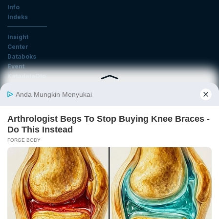
Info
Indeks
Insight
Center
Databoks
Event
KatadataOto
Langganan Newsletter
Email
Daftar
Ikuti Kami
Tentang Katadata
Advertising
Karier
Pedoman Media Siber
Kebijakan Privasi
Disclaimer
Hubungi Kami
©2026 Katadata. Hak cipta dilindungi Undang-undang.