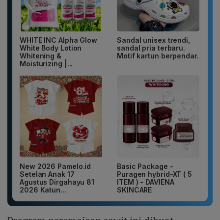
WHITE INC Alpha Glow
Sandal unisex trendi,
White Body Lotion
sandal pria terbaru.
Whitening &
Motif kartun berpendar.
Moisturizing |...
New 2026 Pamelo.id
Basic Package -
Setelan Anak 17
Puragen hybrid-XT ( 5
Agustus Dirgahayu 81
ITEM ) - DAVIENA
2026 Katun...
SKINCARE