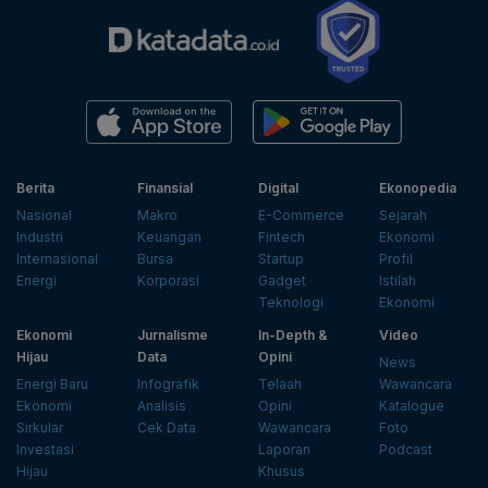
Berita
Finansial
Digital
Ekonopedia
Nasional
Makro
E-Commerce
Sejarah
Industri
Keuangan
Fintech
Ekonomi
Internasional
Bursa
Startup
Profil
Energi
Korporasi
Gadget
Istilah
Teknologi
Ekonomi
Ekonomi
Jurnalisme
In-Depth &
Video
Hijau
Data
Opini
News
Energi Baru
Infografik
Telaah
Wawancara
Ekonomi
Analisis
Opini
Katalogue
Sirkular
Cek Data
Wawancara
Foto
Investasi
Laporan
Podcast
Hijau
Khusus