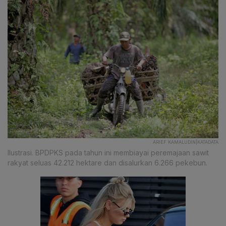
ARIEF KAMALUDIN|KATADATA
Ilustrasi. BPDPKS pada tahun ini membiayai peremajaan sawit
rakyat seluas 42.212 hektare dan disalurkan 6.266 pekebun.