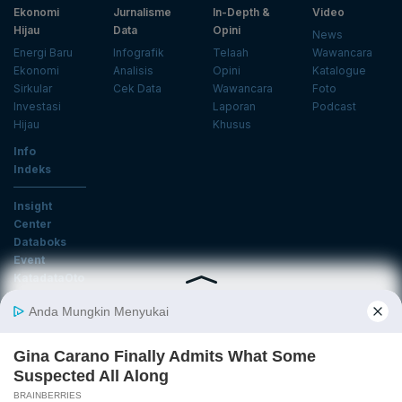
Ekonomi
Jurnalisme
In-Depth &
Video
Hijau
Data
Opini
News
Energi Baru
Infografik
Telaah
Wawancara
Ekonomi
Analisis
Opini
Katalogue
Sirkular
Cek Data
Wawancara
Foto
Investasi
Laporan
Podcast
Hijau
Khusus
Info
Indeks
Insight
Center
Databoks
Event
KatadataOto
Langganan Newsletter
Email
Daftar