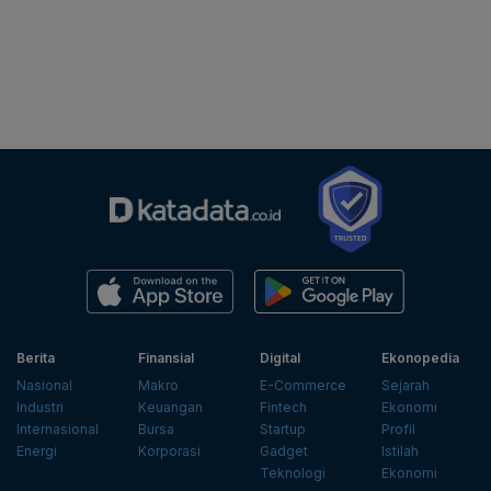
Berita
Finansial
Digital
Ekonopedia
Nasional
Makro
E-Commerce
Sejarah
Industri
Keuangan
Fintech
Ekonomi
Internasional
Bursa
Startup
Profil
Energi
Korporasi
Gadget
Istilah
Teknologi
Ekonomi