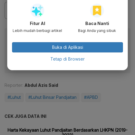
Fitur AI
Baca Nanti
Lebih mudah berbagi artikel
Bagi Anda yang sibuk
Baca artikel ini lewat aplikasi mobile.
Dapatkan pengalaman membaca lebih nyaman dan nikmati
Buka di Aplikasi
fitur menarik lainnya lewat aplikasi mobile Katadata.
Tetap di Browser
Reporter:
Abdul Azis Said
#Luhut
#Luhut Binsar Pandjaitan
#APBD
CEK JUGA DATA INI