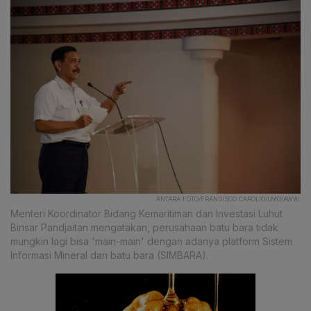
ANTARA FOTO/FRANSISCO CAROLIO/LMO/AWW.
Menteri Koordinator Bidang Kemaritiman dan Investasi Luhut
Binsar Pandjaitan mengatakan, perusahaan batu bara tidak
mungkin lagi bisa 'main-main' dengan adanya platform Sistem
Informasi Mineral dan batu bara (SIMBARA).