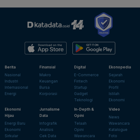
Berita
Finansial
Digital
Ekonopedia
Nasional
Makro
E-Commerce
Sejarah
Industri
Keuangan
Fintech
Ekonomi
Internasional
Bursa
Startup
Profil
Energi
Korporasi
Gadget
Istilah
Teknologi
Ekonomi
Ekonomi
Jurnalisme
In-Depth &
Video
Hijau
Data
Opini
News
Energi Baru
Infografik
Telaah
Wawancara
Ekonomi
Analisis
Opini
Katalogue
Sirkular
Cek Data
Wawancara
Foto