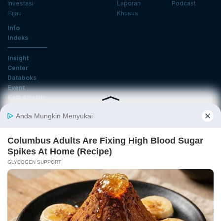
Investasi
Laporan
Podcast
Hijau
Khusus
Info
Indeks
Insight
Center
Databoks
Event
KatadataOto
Langganan Newsletter
Email
Daftar
Ikuti Kami
Tentang Katadata
Advertising
Karier
Pedoman Media Siber
Kebijakan Privasi
Disclaimer
Hubungi Kami