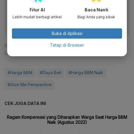
Dapatkan pengalaman membaca lebih nyaman dan nikmati
Fitur AI
Baca Nanti
fitur menarik lainnya lewat aplikasi mobile Katadata.
Lebih mudah berbagi artikel
Bagi Anda yang sibuk
Buka di Aplikasi
Tetap di Browser
Reporter:
Abdul Azis Said
Editor:
Agustiyanti
#Harga BBM
#Daya Beli
#Harga BBM Naik
#Give Me Perspective
CEK JUGA DATA INI