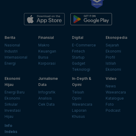
Berita
Finansial
Digital
Ekonopedia
Nasional
Makro
E-Commerce
Sejarah
Industri
Keuangan
Fintech
Ekonomi
Internasional
Bursa
Startup
Profil
Energi
Korporasi
Gadget
Istilah
Teknologi
Ekonomi
Ekonomi
Jurnalisme
In-Depth &
Video
Hijau
Data
Opini
News
Energi Baru
Infografik
Telaah
Wawancara
Ekonomi
Analisis
Opini
Katalogue
Sirkular
Cek Data
Wawancara
Foto
Investasi
Laporan
Podcast
Hijau
Khusus
Info
Indeks