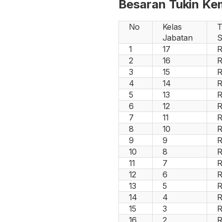
Besaran Tukin Ke
No
Kelas
T
Jabatan
S
1
17
R
2
16
R
3
15
R
4
14
R
5
13
R
6
12
R
7
11
R
8
10
R
9
9
R
10
8
R
11
7
R
12
6
R
13
5
R
14
4
R
15
3
R
16
2
R