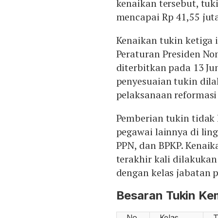
kenaikan tersebut, tuki
mencapai Rp 41,55 jut
Kenaikan tukin ketiga 
Peraturan Presiden No
diterbitkan pada 13 Ju
penyesuaian tukin dila
pelaksanaan reformasi 
Pemberian tukin tidak 
pegawai lainnya di li
PPN, dan BPKP. Kenaika
terakhir kali dilakuka
dengan kelas jabatan p
Besaran Tukin K
No
Kelas
T