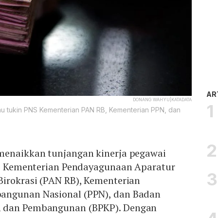
AR
DONANG WAHYU|KATADATA
atau tukin PNS Kementerian PAN RB, Kementerian PPN, dan
menaikkan tunjangan kinerja pegawai
 di Kementerian Pendayagunaan Aparatur
Birokrasi (PAN RB), Kementerian
angunan Nasional (PPN), dan Badan
 dan Pembangunan (BPKP). Dengan