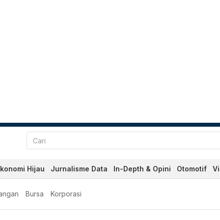
konomi Hijau
Jurnalisme Data
In-Depth & Opini
Otomotif
V
angan
Bursa
Korporasi