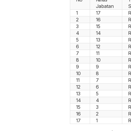
Jabatan
S
1
17
R
2
16
R
3
15
R
4
14
R
5
13
R
6
12
R
7
11
R
8
10
R
9
9
R
10
8
R
11
7
R
12
6
R
13
5
R
14
4
R
15
3
R
16
2
R
17
1
R