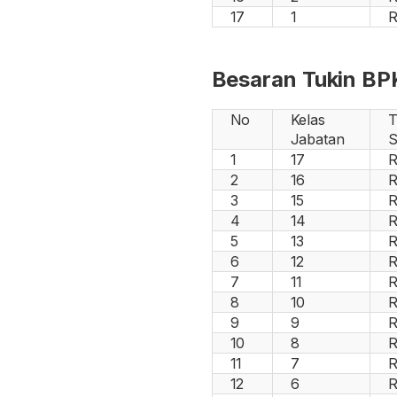
17
1
R
Besaran Tukin B
No
Kelas
T
Jabatan
S
1
17
R
2
16
R
3
15
R
4
14
R
5
13
R
6
12
R
7
11
R
8
10
R
9
9
R
10
8
R
11
7
R
12
6
R