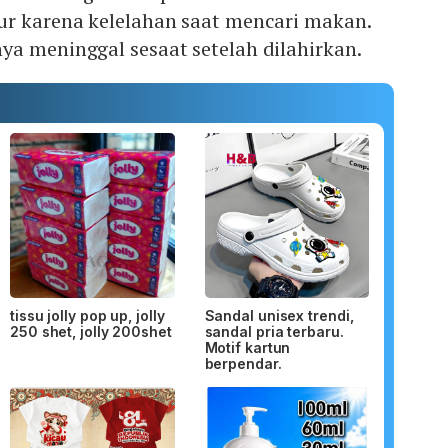
ur karena kelelahan saat mencari makan.
a meninggal sesaat setelah dilahirkan.
tissu jolly pop up, jolly
Sandal unisex trendi,
250 shet, jolly 200shet
sandal pria terbaru.
Motif kartun
berpendar.