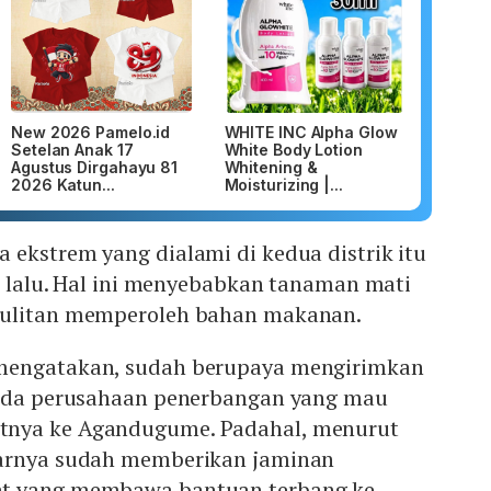
New 2026 Pamelo.id
WHITE INC Alpha Glow
Setelan Anak 17
White Body Lotion
Agustus Dirgahayu 81
Whitening &
2026 Katun...
Moisturizing |...
ekstrem yang dialami di kedua distrik itu
ni lalu. Hal ini menyebabkan tanaman mati
sulitan memperoleh bahan makanan.
mengatakan, sudah berupaya mengirimkan
 ada perusahaan penerbangan yang mau
nya ke Agandugume. Padahal, menurut
narnya sudah memberikan jaminan
t yang membawa bantuan terbang ke