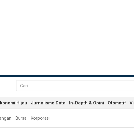
konomi Hijau
Jurnalisme Data
In-Depth & Opini
Otomotif
V
angan
Bursa
Korporasi