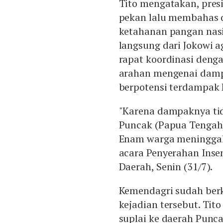
Tito mengatakan, pres
pekan lalu membahas 
ketahanan pangan nasio
langsung dari Jokowi 
rapat koordinasi den
arahan mengenai damp
berpotensi terdampak 
"Karena dampaknya tid
Puncak (Papua Tengah),
Enam warga meninggal 
acara Penyerahan Insent
Daerah, Senin (31/7).
Kemendagri sudah berk
kejadian tersebut. Ti
suplai ke daerah Punca