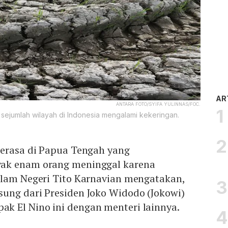
AR
ANTARA FOTO/SYIFA YULINNAS/FOC.
n sejumlah wilayah di Indonesia mengalami kekeringan.
terasa di Papua Tengah yang
ak enam orang meninggal karena
alam Negeri Tito Karnavian mengatakan,
ung dari Presiden Joko Widodo (Jokowi)
 El Nino ini dengan menteri lainnya.