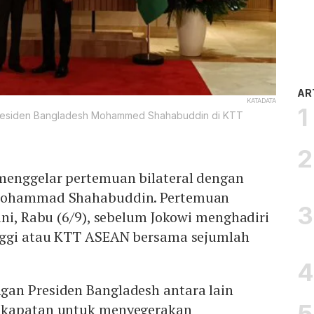
AR
KATADATA
 Presiden Bangladesh Mohammed Shahabuddin di KTT
menggelar pertemuan bilateral dengan
 Mohammad Shahabuddin. Pertemuan
ini, Rabu (6/9), sebelum Jokowi menghadiri
nggi atau KTT ASEAN bersama sejumlah
an Presiden Bangladesh antara lain
ekapatan untuk menyegerakan