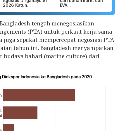
Agustus Dirgahayu 81
dari bahan karet dan
2026 Katun...
EVA...
n Bangladesh tengah menegosiasikan
rangements (PTA) untuk perkuat kerja sama
a juga sepakat mempercepat negosiasi PTA
saian tahun ini. Bangladesh menyampaikan
r budaya bahari (marine culture) dari