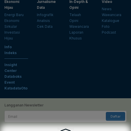
Ekonomi
Jurnalisme
In-Depth &
Video
Hijau
Data
Opini
News
Energi Baru
Infografik
Telaah
Wawancara
Ekonomi
Analisis
Opini
Katalogue
Sirkular
Cek Data
Wawancara
Foto
Investasi
Laporan
Podcast
Hijau
Khusus
Info
Indeks
Insight
Center
Databoks
Event
KatadataOto
Langganan Newsletter
Email
Daftar
Ikuti Kami