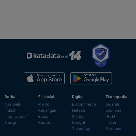
Berita
Finansial
Digital
Ekonopedia
Nasional
Makro
E-Commerce
Sejarah
Industri
Keuangan
Fintech
Ekonomi
Internasional
Bursa
Startup
Profil
Energi
Korporasi
Gadget
Istilah
Teknologi
Ekonomi