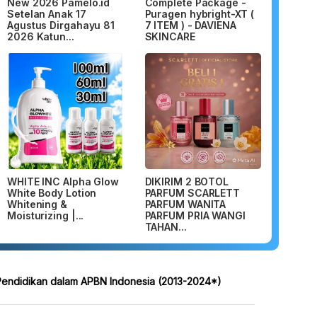
New 2026 Pamelo.id
Complete Package -
Setelan Anak 17
Puragen hybright-XT (
Agustus Dirgahayu 81
7 ITEM ) - DAVIENA
2026 Katun...
SKINCARE
WHITE INC Alpha Glow
DIKIRIM 2 BOTOL
White Body Lotion
PARFUM SCARLETT
Whitening &
PARFUM WANITA
Moisturizing |...
PARFUM PRIA WANGI
TAHAN...