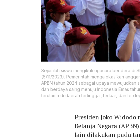
Sejumlah siswa mengikuti upacara bendera di SD
(6/11/2023). Pemerintah mengalokasikan anggar
APBN tahun 2024 sebagai upaya mewujudkan sum
dan berdaya saing menuju Indonesia Emas tah
terutama di daerah tertinggal, terluar, dan terde
Presiden Joko Widodo
Belanja Negara (APBN)
lain dilakukan pada t