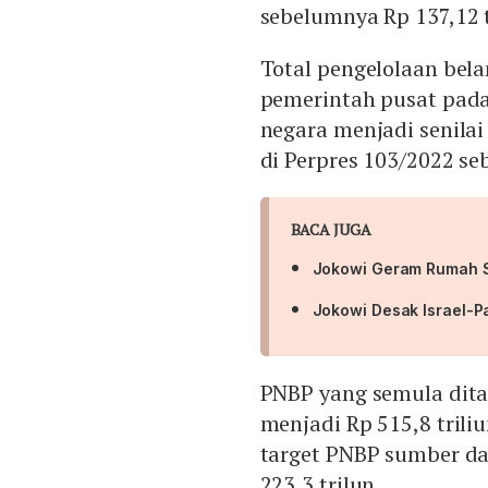
sebelumnya Rp 137,12 t
Total pengelolaan bela
pemerintah pusat pad
negara menjadi senilai
di Perpres 103/2022 seb
BACA JUGA
Jokowi Geram Rumah Sa
Jokowi Desak Israel-P
PNBP yang semula ditar
menjadi Rp 515,8 trili
target PNBP sumber day
223,3 trilun.