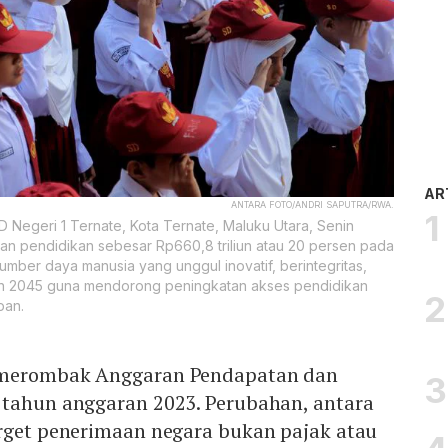
AR
ANTARA FOTO/ANDRI SAPUTRA/RWA.
 Negeri 1 Ternate, Kota Ternate, Maluku Utara, Senin
an pendidikan sebesar Rp660,8 triliun atau 20 persen pada
ber daya manusia yang unggul inovatif, berintegritas,
un 2045 guna mendorong peningkatan akses pendidikan
pan.
 merombak Anggaran Pendapatan dan
 tahun anggaran 2023. Perubahan, antara
arget penerimaan negara bukan pajak atau