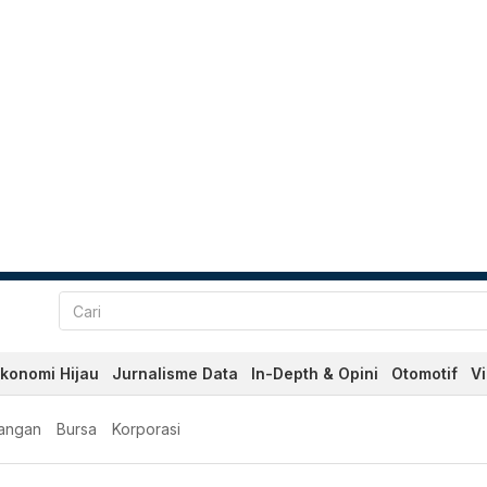
konomi Hijau
Jurnalisme Data
In-Depth & Opini
Otomotif
V
angan
Bursa
Korporasi