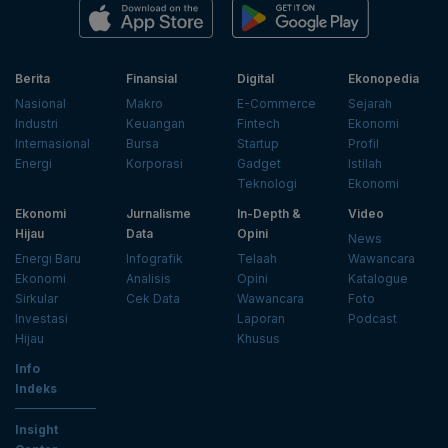
Berita
Finansial
Digital
Ekonopedia
Nasional
Makro
E-Commerce
Sejarah
Industri
Keuangan
Fintech
Ekonomi
Internasional
Bursa
Startup
Profil
Energi
Korporasi
Gadget
Istilah
Teknologi
Ekonomi
Ekonomi
Jurnalisme
In-Depth &
Video
Hijau
Data
Opini
News
Energi Baru
Infografik
Telaah
Wawancara
Ekonomi
Analisis
Opini
Katalogue
Sirkular
Cek Data
Wawancara
Foto
Investasi
Laporan
Podcast
Hijau
Khusus
Info
Indeks
Insight