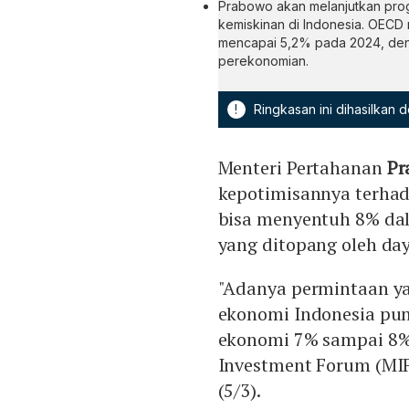
Prabowo akan melanjutkan pro
kemiskinan di Indonesia. OEC
mencapai 5,2% pada 2024, den
perekonomian.
!
Ringkasan ini dihasilkan
Menteri Pertahanan
Pr
kepotimisannya terha
bisa menyentuh 8% da
yang ditopang oleh day
"Adanya permintaan ya
ekonomi Indonesia pu
ekonomi 7% sampai 8%,
Investment Forum (MIF)
(5/3).