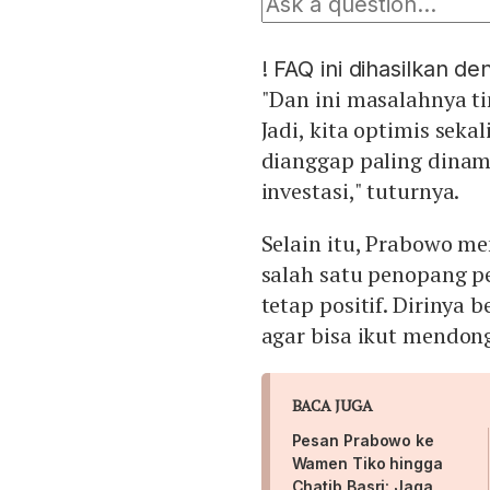
!
FAQ ini dihasilkan d
"Dan ini masalahnya t
Jadi, kita optimis seka
dianggap paling dinamis
investasi," tuturnya.
Selain itu, Prabowo men
salah satu penopang 
tetap positif. Dirinya 
agar bisa ikut mendon
BACA JUGA
Pesan Prabowo ke
Wamen Tiko hingga
Chatib Basri: Jaga