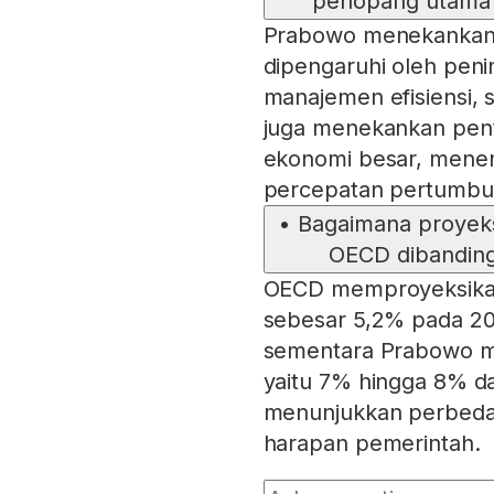
penopang utama 
Prabowo menekankan
dipengaruhi oleh pening
manajemen efisiensi, s
juga menekankan penti
ekonomi besar, menen
percepatan pertumbu
•
Bagaimana proyek
OECD dibandin
OECD memproyeksikan
sebesar 5,2% pada 202
sementara Prabowo me
yaitu 7% hingga 8% da
menunjukkan perbedaan
harapan pemerintah.