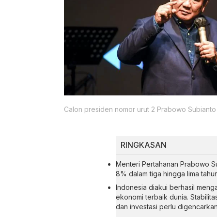
Calon presiden nomor urut 2 Prabowo Subianto
RINGKASAN
Menteri Pertahanan Prabowo S
8% dalam tiga hingga lima tahu
Indonesia diakui berhasil menga
ekonomi terbaik dunia. Stabilit
dan investasi perlu digencark