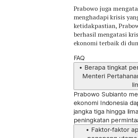
Prabowo juga mengatak
menghadapi krisis yang
ketidakpastian, Prabo
berhasil mengatasi kri
ekonomi terbaik di dun
FAQ
•
Berapa tingkat p
Menteri Pertahana
l
Prabowo Subianto me
ekonomi Indonesia d
jangka tiga hingga li
peningkatan perminta
•
Faktor-faktor a