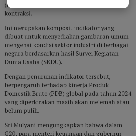
(PMI) di berbagai negara masih mengalami
kontraksi.
Ini merupakan komposit indikator yang
dibuat untuk menyediakan gambaran umum
mengenai kondisi sektor industri di berbagai
negara berdasarkan hasil Survei Kegiatan
Dunia Usaha (SKDU).
Dengan penurunan indikator tersebut,
berpengaruh terhadap kinerja Produk
Domestik Bruto (PDB) global pada tahun 2024
yang diperkirakan masih akan melemah atau
belum pulih.
Sri Mulyani mengungkapkan bahwa dalam
G20, para menteri keuangan dan gubernur