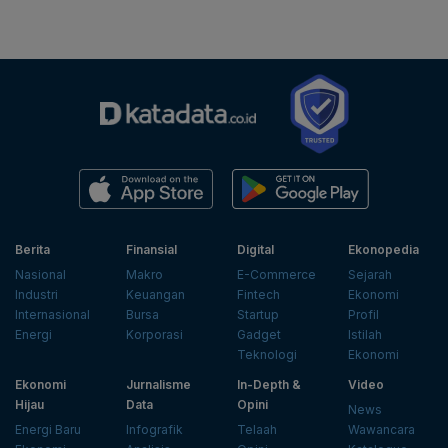
Berita
Finansial
Digital
Ekonopedia
Nasional
Makro
E-Commerce
Sejarah
Industri
Keuangan
Fintech
Ekonomi
Internasional
Bursa
Startup
Profil
Energi
Korporasi
Gadget
Istilah
Teknologi
Ekonomi
Ekonomi
Jurnalisme
In-Depth &
Video
Hijau
Data
Opini
News
Energi Baru
Infografik
Telaah
Wawancara