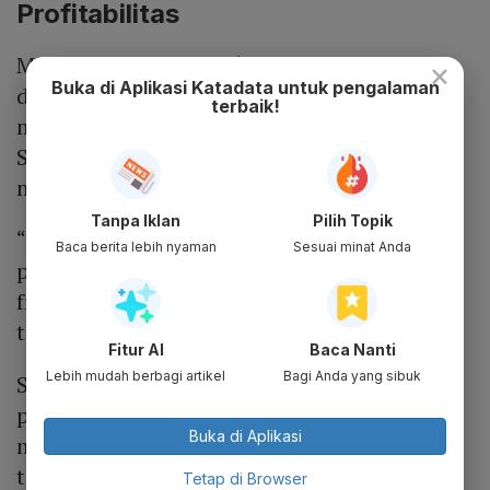
Profitabilitas
Munculnya fenomena ‘friendshoring’
×
Buka di Aplikasi Katadata untuk pengalaman
dikhawatirkan sejumlah negara karena akan
terbaik!
memberi dampak terhadap minat investasi.
Sri Mulyani bahkan sudah berkali-kali
mewaspadai dampak fenomena tersebut.
Tanpa Iklan
Pilih Topik
“Investasi tidak lagi berdasarkan
Baca berita lebih nyaman
Sesuai minat Anda
profitabilitas namun sudah terjadi
fragmentasi berdasarkan teman atau tidak
teman atau friendshoring,” ujarnya.
Fitur AI
Baca Nanti
Lebih mudah berbagi artikel
Bagi Anda yang sibuk
Selain friendshoring', fenomena proteksi
perdagangan atau protectionism juga
Buka di Aplikasi
menjadi tantangan bagi Indonesia. Hal ini
tercermin dari Prompt Manufacturing Index
Tetap di Browser