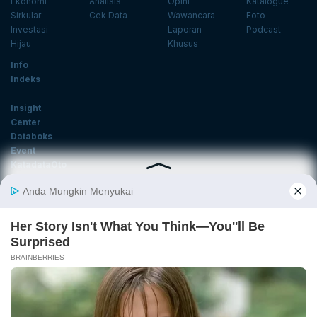
Ekonomi
Analisis
Opini
Katalogue
Sirkular
Cek Data
Wawancara
Foto
Investasi
Laporan
Podcast
Hijau
Khusus
Info
Indeks
Insight
Center
Databoks
Event
KatadataOto
Langganan Newsletter
Email
Daftar
Ikuti Kami