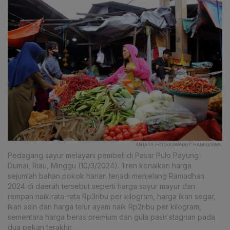
ANTARA FOTO/ASWADDY HAMID/RWA.
Pedagang sayur melayani pembeli di Pasar Pulo Payung
Dumai, Riau, Minggu (10/3/2024). Tren kenaikan harga
sejumlah bahan pokok harian terjadi menjelang Ramadhan
2024 di daerah tersebut seperti harga sayur mayur dan
rempah naik rata-rata Rp3ribu per kilogram, harga ikan segar,
ikan asin dan harga telur ayam naik Rp2ribu per kilogram,
sementara harga beras premium dan gula pasir stagnan pada
dua pekan terakhir.