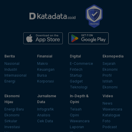
Berita
Finansial
Digital
Ekonopedia
Nasional
Makro
E-Commerce
Sejarah
Industri
Keuangan
Fintech
Ekonomi
Internasional
Bursa
Startup
Profil
Energi
Korporasi
Gadget
Istilah
Teknologi
Ekonomi
Ekonomi
Jurnalisme
In-Depth &
Video
Hijau
Data
Opini
News
Energi Baru
Infografik
Telaah
Wawancara
Ekonomi
Analisis
Opini
Katalogue
Sirkular
Cek Data
Wawancara
Foto
Investasi
Laporan
Podcast