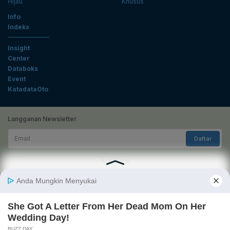
Hijau
Khusus
Info
Indeks
Insight
Center
Databoks
Event
KatadataOto
Langganan Newsletter
Email
Daftar
Ikuti Kami
Tentang Katadata
Advertising
Karier
Pedoman Media Siber
Kebijakan Privasi
Disclaimer
Hubungi Kami
©2026 Katadata. Hak cipta dilindungi Undang-undang.