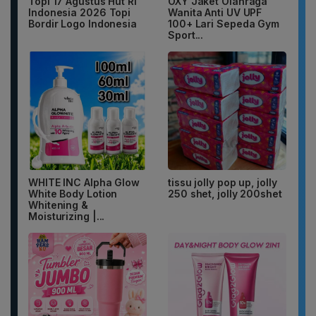
Topi 17 Agustus Hut RI
OXY Jaket Olahraga
Indonesia 2026 Topi
Wanita Anti UV UPF
Bordir Logo Indonesia
100+ Lari Sepeda Gym
Sport...
WHITE INC Alpha Glow
tissu jolly pop up, jolly
White Body Lotion
250 shet, jolly 200shet
Whitening &
Moisturizing |...