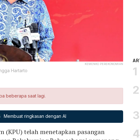
AR
KEMENKO PEREKONOMIAN
ngga Hartarto
ba beberapa saat lagi.
Membuat ringkasan dengan AI
m (KPU) telah menetapkan pasangan