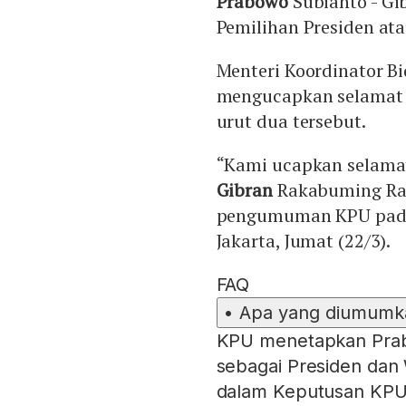
Prabowo
Subianto - G
Pemilihan Presiden ata
Menteri Koordinator B
mengucapkan selamat 
urut dua tersebut.
“Kami ucapkan selama
Gibran
Rakabuming Raka
pengumuman KPU pada d
Jakarta, Jumat (22/3).
FAQ
•
Apa yang diumumkan
KPU menetapkan Prab
sebagai Presiden dan 
dalam Keputusan KPU