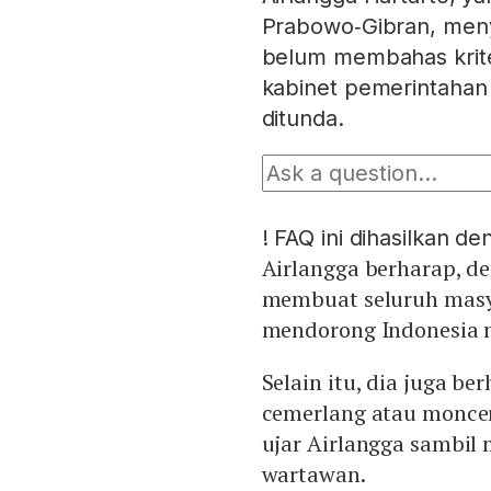
Prabowo‑Gibran, meny
belum membahas krite
kabinet pemerintaha
ditunda.
!
FAQ ini dihasilkan d
Airlangga berharap, d
membuat seluruh masy
mendorong Indonesia m
Selain itu, dia juga be
cemerlang atau moncer
ujar Airlangga sambil
wartawan.