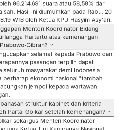
leh 96.214.691 suara atau 58,58% dari
ra sah. Hasil ini diumumkan pada Rabu, 20
8.19 WIB oleh Ketua KPU Hasyim Asy'ari.
ggapan Menteri Koordinator Bidang
irlangga Hartarto atas kemenangan
Prabowo‑Gibran?
engucapkan selamat kepada Prabowo dan
arapannya pasangan terpilih dapat
 seluruh masyarakat demi Indonesia
uga berharap ekonomi nasional "tambah
gacungkan jempol kepada wartawan
gan.
ahasan struktur kabinet dan kriteria
eh Partai Golkar setelah kemenangan?
kar sekaligus Menteri Koordinator
ang juga Ketua Tim Kampanye Nasional