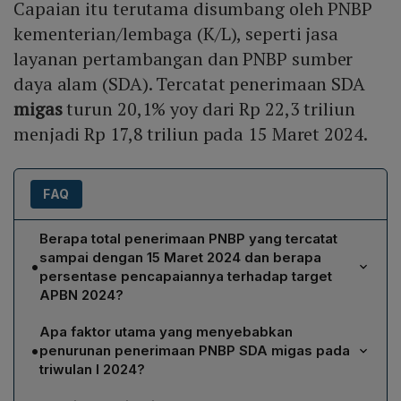
Capaian itu terutama disumbang oleh PNBP
kementerian/lembaga (K/L), seperti jasa
layanan pertambangan dan PNBP sumber
daya alam (SDA). Tercatat penerimaan SDA
migas
turun 20,1% yoy dari Rp 22,3 triliun
menjadi Rp 17,8 triliun pada 15 Maret 2024.
FAQ
Berapa total penerimaan PNBP yang tercatat
sampai dengan 15 Maret 2024 dan berapa
•
persentase pencapaiannya terhadap target
APBN 2024?
Penerimaan negara bukan pajak (PNBP) tercatat
Apa faktor utama yang menyebabkan
sebesar Rp 93,5 triliun sampai dengan 15 Maret 2024,
•
penurunan penerimaan PNBP SDA migas pada
yang mencakup 19,0% dari target Anggaran
triwulan I 2024?
Pendapatan dan Belanja Negara (APBN) 2024.
Penurunan PNBP SDA migas dipicu oleh moderasi