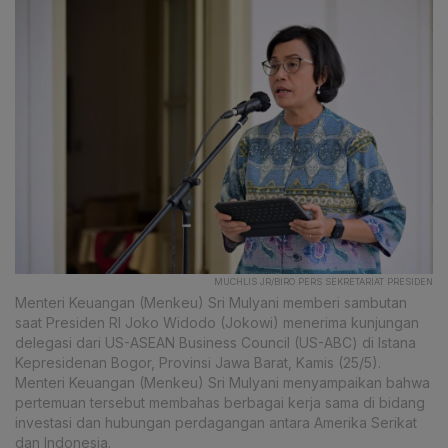
MUCHLIS JR/BIRO PERS SEKRETARIAT PRESIDEN
Menteri Keuangan (Menkeu) Sri Mulyani memberi sambutan
saat Presiden RI Joko Widodo (Jokowi) menerima kunjungan
delegasi dari US-ASEAN Business Council (US-ABC) di Istana
Kepresidenan Bogor, Provinsi Jawa Barat, Kamis (25/5).
Menteri Keuangan (Menkeu) Sri Mulyani menyampaikan bahwa
pertemuan tersebut membahas berbagai kerja sama di bidang
investasi dan hubungan perdagangan antara Amerika Serikat
dan Indonesia.