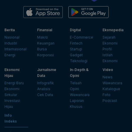
Berita
Finansial
Digital
Ekonopedia
Nasional
Makro
E-Commerce
Sejarah
Industri
Keuangan
Fintech
Ekonomi
Internasional
Bursa
Startup
Profil
Energi
Korporasi
Gadget
Istilah
Teknologi
Ekonomi
Ekonomi
Jurnalisme
In-Depth &
Video
Hijau
Data
Opini
News
Energi Baru
Infografik
Telaah
Wawancara
Ekonomi
Analisis
Opini
Katalogue
Sirkular
Cek Data
Wawancara
Foto
Investasi
Laporan
Podcast
Hijau
Khusus
Info
Indeks