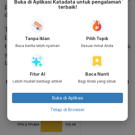
Buka di Aplikasi Katadata untuk pengalaman
pekerjaan, dan informasi dari kompensasi
terbaik!
data wilayah izin usaha pertambangan.
Terakhir, penerimaan pemerintah dari Badan
Layanan Umum (BLU) mencapai Rp 13,1
Tanpa Iklan
Pilih Topik
triliun. Penerimaan tersebut meningkat 51,1%
Baca berita lebih nyaman
Sesuai minat Anda
yoy karena torehan pendapatan dari jasa
layanan rumah sakit dan pendidikan.
Fitur AI
Baca Nanti
Lebih mudah berbagi artikel
Bagi Anda yang sibuk
Buka di Aplikasi
Tetap di Browser