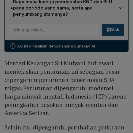
Bagaimana kinerja pendapatan KND dan BLU
harga minyak mentah Indonesia (ICP) akibat
•
pada periode yang sama, serta apa
peningkatan pasokan minyak mentah dari Amerika
penyumbang utamanya?
Serikat, perubahan perkiraan produksi pada kuartal I,
Realisasi pendapatan Kekayaan Negara Dipisahkan
penurunan lifting minyak karena penundaan on‑stream,
Ask
(KND) mencapai Rp 6,8 triliun, setara 7,9% target APBN
serta penyusutan produksi alamiah, sehingga
2024, tumbuh 47,4% berkat setoran dividen interim
pendapatan turun 20,1% yoy menjadi Rp 17,8 triliun.
BUMN perbankan seperti BRI. Penerimaan Badan
!
FAQ ini dihasilkan dengan menggunakan AI
Layanan Umum (BLU) sebesar Rp 13,1 triliun, naik 51,1%
yoy, didorong oleh pendapatan jasa layanan rumah
Menteri Keuangan Sri Mulyani Indrawati
sakit dan pendidikan.
menjelaskan penurunan ini sebagian besar
dipengaruhi penurunan penerimaan SDA
migas. Penurunan dipengaruhi moderasi
harga minyak mentah Indonesia (ICP) karena
peningkatan pasokan minyak mentah dari
Amerika Serikat.
Selain itu, dipengaruhi perubahan perkiraan