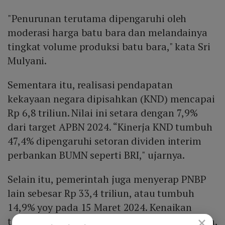
"Penurunan terutama dipengaruhi oleh
moderasi harga batu bara dan melandainya
tingkat volume produksi batu bara," kata Sri
Mulyani.
Sementara itu, realisasi pendapatan
kekayaan negara dipisahkan (KND) mencapai
Rp 6,8 triliun. Nilai ini setara dengan 7,9%
dari target APBN 2024. “Kinerja KND tumbuh
47,4% dipengaruhi setoran dividen interim
perbankan BUMN seperti BRI," ujarnya.
Selain itu, pemerintah juga menyerap PNBP
lain sebesar Rp 33,4 triliun, atau tumbuh
14,9% yoy pada 15 Maret 2024. Kenaikan
×
tersebut berasal dari pendapatan jasa tenaga,