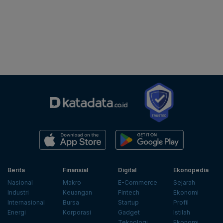
Berita
Finansial
Digital
Ekonopedia
Nasional
Makro
E-Commerce
Sejarah
Industri
Keuangan
Fintech
Ekonomi
Internasional
Bursa
Startup
Profil
Energi
Korporasi
Gadget
Istilah
Teknologi
Ekonomi