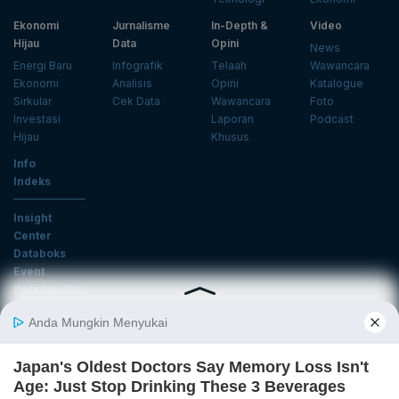
Ekonomi
Jurnalisme
In-Depth &
Video
Hijau
Data
Opini
News
Energi Baru
Infografik
Telaah
Wawancara
Ekonomi
Analisis
Opini
Katalogue
Sirkular
Cek Data
Wawancara
Foto
Investasi
Laporan
Podcast
Hijau
Khusus
Info
Indeks
Insight
Center
Databoks
Event
KatadataOto
Langganan Newsletter
Email
Daftar