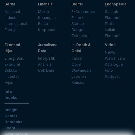
Berita
Finansial
Digital
Ekonopedia
Nasional
Makro
E-Commerce
Sejarah
Industri
Keuangan
Fintech
Ekonomi
Internasional
Bursa
Startup
Profil
Energi
Korporasi
Gadget
Istilah
Teknologi
Ekonomi
Ekonomi
Jurnalisme
In-Depth &
Video
Hijau
Data
Opini
News
Energi Baru
Infografik
Telaah
Wawancara
Ekonomi
Analisis
Opini
Katalogue
Sirkular
Cek Data
Wawancara
Foto
Investasi
Laporan
Podcast
Hijau
Khusus
Info
Indeks
Insight
Center
Databoks
Event
KatadataOto