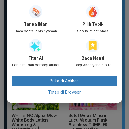
Tanpa Iklan
Pilih Topik
Baca berita lebih nyaman
Sesuai minat Anda
Basic Package -
New 2026 Pamelo.id
Puragen hybrid-XT ( 5
Setelan Anak 17
ITEM ) - DAVIENA
Agustus Dirgahayu 81
SKINCARE
2026 Katun...
Fitur AI
Baca Nanti
Lebih mudah berbagi artikel
Bagi Anda yang sibuk
Buka di Aplikasi
Tetap di Browser
WHITE INC Alpha Glow
Botol Gelas Minum
White Body Lotion
Lucu Vacuum Flask
Whitening &
Stainless TUMBLER