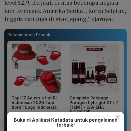
level 52,9, itu jauh di atas beberapa negara
lain termasuk Amerika Serikat, Korea Selatan,
Inggris dan juga di atas Jepang," ujarnya.
Rekomendasi Produk
Topi 17 Agustus Hut RI
Complete Package -
Indonesia 2026 Topi
Puragen hybright-XT ( 7
Bordir Logo Indonesia
ITEM ) - DAVIENA
SKINCARE
×
Buka di Aplikasi Katadata untuk pengalaman
terbaik!