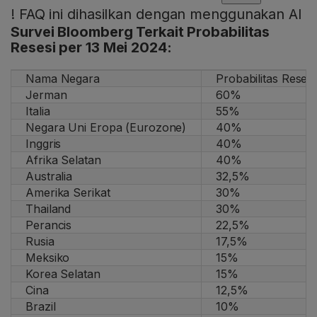
!
FAQ ini dihasilkan dengan menggunakan AI
Survei Bloomberg Terkait Probabilitas
Resesi per 13 Mei 2024:
Nama Negara
Probabilitas Resesi
Jerman
60%
Italia
55%
Negara Uni Eropa (Eurozone)
40%
Inggris
40%
Afrika Selatan
40%
Australia
32,5%
Amerika Serikat
30%
Thailand
30%
Perancis
22,5%
Rusia
17,5%
Meksiko
15%
Korea Selatan
15%
Cina
12,5%
Brazil
10%