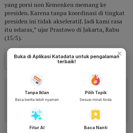
yang porsi non Kemenkeu memang ke
presiden. Karena tanpa koordinasi di tingkat
presiden ini tidak akseleratif. Jadi kami rasa
itu selaras,” ujar Prastowo di Jakarta, Rabu
(15/5).
×
Buka di Aplikasi Katadata untuk pengalaman
terbaik!
Baca artikel ini lewat aplikasi mobile.
Tanpa Iklan
Pilih Topik
Dapatkan pengalaman membaca lebih nyaman dan nikmati
Baca berita lebih nyaman
Sesuai minat Anda
fitur menarik lainnya lewat aplikasi mobile Katadata.
Fitur AI
Baca Nanti