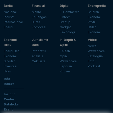
Berita
Finansial
Digital
Ekonopedia
Nasional
Makro
E-Commerce
Sejarah
Industri
Keuangan
Fintech
Ekonomi
Internasional
Bursa
Startup
Profil
Energi
Korporasi
Gadget
Istilah
Teknologi
Ekonomi
Ekonomi
Jurnalisme
In-Depth &
Video
Hijau
Data
Opini
News
Energi Baru
Infografik
Telaah
Wawancara
Ekonomi
Analisis
Opini
Katalogue
Sirkular
Cek Data
Wawancara
Foto
Investasi
Laporan
Podcast
Hijau
Khusus
Info
Indeks
Insight
Center
Databoks
Event