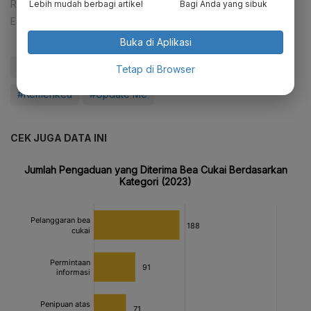
Reporter:
Zahwa Madjid
Lebih mudah berbagi artikel
Bagi Anda yang sibuk
Editor:
Ferrika Lukmana Sari
Buka di Aplikasi
#Bea Cukai
#tas
#Enzy Storia
#artis
Tetap di Browser
#Kemenkeu
#Update Me
CEK JUGA DATA INI