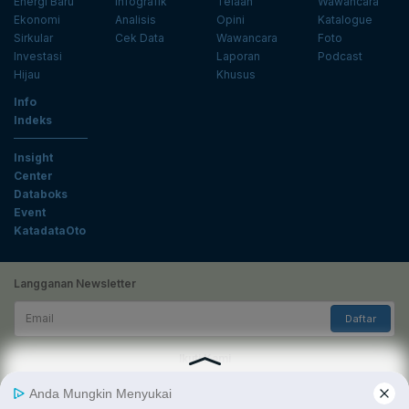
Energi Baru
Infografik
Telaah
Wawancara
Ekonomi
Analisis
Opini
Katalogue
Sirkular
Cek Data
Wawancara
Foto
Investasi
Laporan
Podcast
Hijau
Khusus
Info
Indeks
Insight
Center
Databoks
Event
KatadataOto
Langganan Newsletter
Email
Daftar
Ikuti Kami