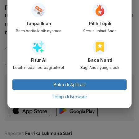
pembiayaan yang membantu para pekerja
memiliki rumah layak dan terjangkau melalui
mekanisme tabungan dan pembiayaan yang
Tanpa Iklan
Pilih Topik
terstruktur serta berkelanjutan.
Baca berita lebih nyaman
Sesuai minat Anda
Fitur AI
Baca Nanti
Lebih mudah berbagi artikel
Bagi Anda yang sibuk
Baca artikel ini lewat aplikasi mobile.
Buka di Aplikasi
Dapatkan pengalaman membaca lebih nyaman dan nikmati
Tetap di Browser
fitur menarik lainnya lewat aplikasi mobile Katadata.
Reporter:
Ferrika Lukmana Sari