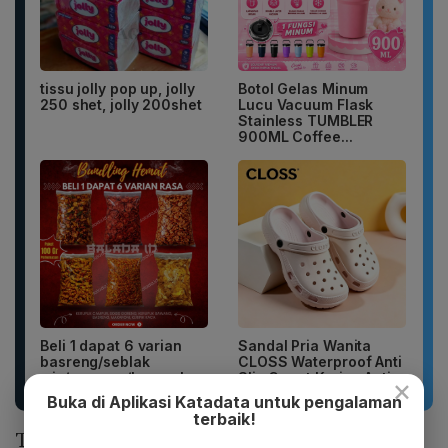
tissu jolly pop up, jolly
Botol Gelas Minum
250 shet, jolly 200shet
Lucu Vacuum Flask
Stainless TUMBLER
900ML Coffee...
Beli 1 dapat 6 varian
Sandal Pria Wanita
basreng/seblak
CLOSS Waterproof Anti
mix/sosreng/kerupuk...
Slip Cepat Kering Anti...
×
Buka di Aplikasi Katadata untuk pengalaman
terbaik!
Tapera sendiri merupakan program