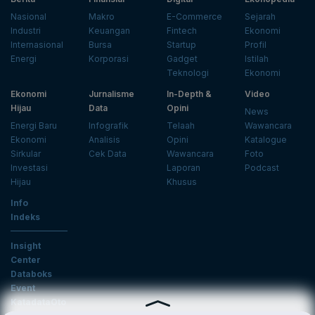
Nasional
Makro
E-Commerce
Sejarah
Industri
Keuangan
Fintech
Ekonomi
Internasional
Bursa
Startup
Profil
Energi
Korporasi
Gadget
Istilah
Teknologi
Ekonomi
Ekonomi
Jurnalisme
In-Depth &
Video
Hijau
Data
Opini
News
Energi Baru
Infografik
Telaah
Wawancara
Ekonomi
Analisis
Opini
Katalogue
Sirkular
Cek Data
Wawancara
Foto
Investasi
Laporan
Podcast
Hijau
Khusus
Info
Indeks
Insight
Center
Databoks
Event
KatadataOto