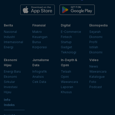
Berita
Finansial
Digital
Ekonopedia
Nasional
Makro
E-Commerce
Sejarah
Industri
Keuangan
Fintech
Ekonomi
Internasional
Bursa
Startup
Profil
Energi
Korporasi
Gadget
Istilah
Teknologi
Ekonomi
Ekonomi
Jurnalisme
In-Depth &
Video
Hijau
Data
Opini
News
Energi Baru
Infografik
Telaah
Wawancara
Ekonomi
Analisis
Opini
Katalogue
Sirkular
Cek Data
Wawancara
Foto
Investasi
Laporan
Podcast
Hijau
Khusus
Info
Indeks