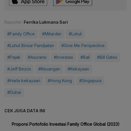
Reporter:
Ferrika Lukmana Sari
#Family Office
#Miliarder
#Luhut
#Luhut Binsar Pandjaitan
#Give Me Perspective
#Pajak
#Asuransi
#Investasi
#Bali
#Bill Gates
#Jeff Bezos
#Keuangan
#Kekayaan
#Harta kekayaan
#Hong Kong
#Singapura
#Dubai
CEK JUGA DATA INI