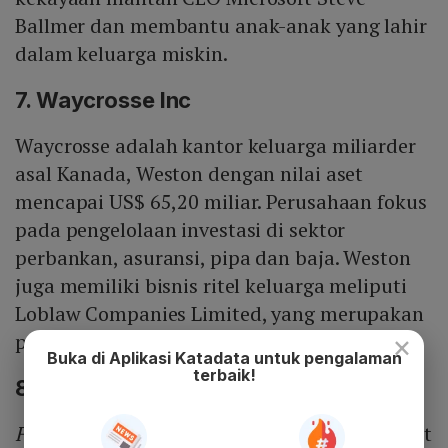
Ballmer dan membantu anak-anak yang lahir
dalam keluarga miskin.
7. Waycrosse Inc
Waycrosse adalah kantor keluarga miliarder
asal Kanada, Weston dengan nilai aset
mencapai US$ 65,20 miliar. Perusahaan fokus
pada pengelolaan investasi di sektor
perbankan, asuransi, pipa dan baja. Weston
juga memiliki bisnis ritel keluarga meliputi
Loblaw Companies Limited, yang merupakan
×
pengecer makanan terbesar di Kanada.
Buka di Aplikasi Katadata untuk pengalaman
terbaik!
8. Fedesa S.A.M
Family office
ini dimiliki oleh produsen coklat