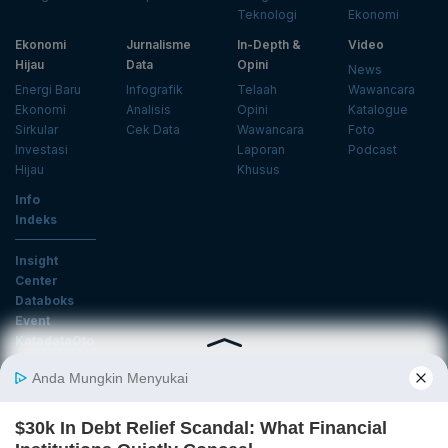
Teknologi
Ekonomi
Ekonomi
Jurnalisme
In-Depth &
Video
Hijau
Data
Opini
News
Energi Baru
Infografik
Telaah
Wawancara
Ekonomi
Analisis
Opini
Katalogue
Sirkular
Cek Data
Wawancara
Foto
Investasi
Laporan
Podcast
Hijau
Khusus
Info
Indeks
Insight
Center
Databoks
Event
KatadataOto
Langganan Newsletter
Email
Daftar