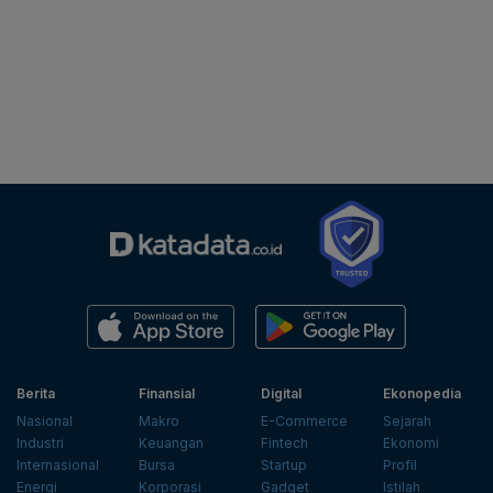
Berita
Finansial
Digital
Ekonopedia
Nasional
Makro
E-Commerce
Sejarah
Industri
Keuangan
Fintech
Ekonomi
Internasional
Bursa
Startup
Profil
Energi
Korporasi
Gadget
Istilah