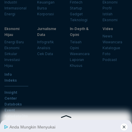
Industri
Keuangan
Fintech
Ekonomi
Internasional
Bursa
Startup
Profil
Energi
Korporasi
Gadget
Istilah
Teknologi
Ekonomi
Ekonomi
Jurnalisme
In-Depth &
Video
Hijau
Data
Opini
News
Energi Baru
Infografik
Telaah
Wawancara
Ekonomi
Analisis
Opini
Katalogue
Sirkular
Cek Data
Wawancara
Foto
Investasi
Laporan
Podcast
Hijau
Khusus
Info
Indeks
Insight
Center
Databoks
Event
KatadataOto