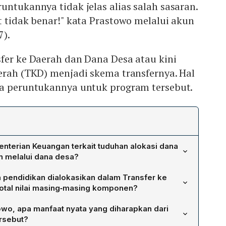
untukannya tidak jelas alias salah sasaran.
t tidak benar!" kata Prastowo melalui akun
7).
fer ke Daerah dan Dana Desa atau kini
erah (TKD) menjadi skema transfernya. Hal
wa peruntukannya untuk program tersebut.
nterian Keuangan terkait tuduhan alokasi dana
un melalui dana desa?
wa tuduhan bahwa alokasi dana pendidikan Rp 665
 pendidikan dialokasikan dalam Transfer ke
ana desa tidak benar. Staf Khusus Menteri Keuangan Bidang
total nilai masing‑masing komponen?
tinus Prastowo, menjelaskan bahwa penyaluran dana
an dialokasikan melalui beberapa skema: Dana Alokasi
 Transfer ke Daerah (TKD), bukan dana desa. Dana
owo, apa manfaat nyata yang diharapkan dari
Hasil (DBH) sebesar Rp 212,1 triliun; Dana Alokasi
ntuk keperluan spesifik desa sesuai kebutuhan, tidak
rsebut?
,1 triliun, yang terdiri atas DAK Fisik Rp 15,8 triliun dan