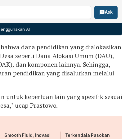
 pendidikan.
wa anggaran pendidikan bertujuan meningkatkan
iun; serta Dana Otonomi Khusus (Otsus) Rp 2,2 triliun. Total
Ask
ktur pendidikan yang layak. Manfaat nyata meliputi
an mencapai Rp 346,5 triliun.
Pintar (PIP), Kartu Indonesia Pintar (KIP), Bantuan
, serta program Prakerja. Pada akhir Mei 2024, realisasi
 menggunakan AI
liun, yang langsung mendukung operasional sekolah bagi
al PAUD bagi 6,2 juta peserta didik, serta berbagai
 bahwa dana pendidikan yang dialokasikan
nan dasar di daerah.
Desa seperti Dana Alokasi Umum (DAU),
DAK), dan komponen lainnya. Sehingga,
aran pendidikan yang disalurkan melalui
n untuk keperluan lain yang spesifik sesuai
esa," ucap Prastowo.
Smooth Fluid, Inovasi
Terkendala Pasokan