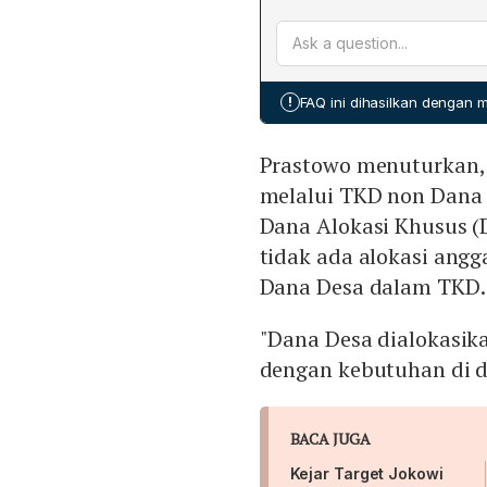
termasuk dalam komponen
Prastowo menekankan bah
DAK Non Fisik Rp 116,3 tril
kualitas SDM dan infrastru
alokasi TKD untuk pendidik
bantuan Program Indonesia 
Operasional Sekolah (BOS)
!
FAQ ini dihasilkan dengan
TKD mencapai Rp 135,5 tri
43,7 juta siswa, operasion
Prastowo menuturkan,
program peningkatan laya
melalui TKD non Dana 
Dana Alokasi Khusus (
tidak ada alokasi angg
Dana Desa dalam TKD.
"Dana Desa dialokasika
dengan kebutuhan di d
BACA JUGA
Kejar Target Jokowi