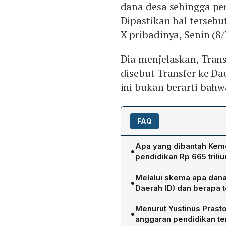
dana desa sehingga per
Dipastikan hal tersebu
X pribadinya, Senin (8/
Dia menjelaskan, Trans
disebut Transfer ke Da
ini bukan berarti bah
FAQ
Apa yang dibantah Keme
•
pendidikan Rp 665 trili
Kemenkeu menegaskan bah
Melalui skema apa dana
•
triliun disalurkan lewat d
Daerah (D) dan berapa 
Komunikasi Strategis, Yus
Dalam TKD, dana pendidik
pendidikan memakai skema
Menurut Yustinus Prast
•
Umum (DAU) dan Dana Bagi 
desa tetap dialokasikan u
anggaran pendidikan te
Khusus (DAK) sebesar Rp 132