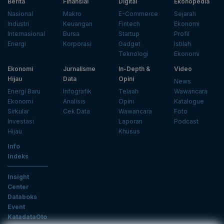
Berita
Finansial
Digital
Ekonopedia
Nasional
Makro
E-Commerce
Sejarah
Industri
Keuangan
Fintech
Ekonomi
Internasional
Bursa
Startup
Profil
Energi
Korporasi
Gadget
Istilah
Teknologi
Ekonomi
Ekonomi
Jurnalisme
In-Depth &
Video
Hijau
Data
Opini
News
Energi Baru
Infografik
Telaah
Wawancara
Ekonomi
Analisis
Opini
Katalogue
Sirkular
Cek Data
Wawancara
Foto
Investasi
Laporan
Podcast
Hijau
Khusus
Info
Indeks
Insight
Center
Databoks
Event
KatadataOto