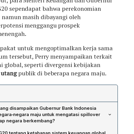
ut, para Menteri Keuangan dan Gubernur
 G20 sependapat bahwa perekonomian
n, namun masih dibayangi oleh
erpotensi menggangu prospek
menengah.
sepakat untuk mengoptimalkan kerja sama
rum tersebut, Perry menyampaikan terkait
 global, seperti divergensi kebijakan
a
utang
publik di beberapa negara maju.
yang disampaikan Gubernur Bank Indonesia
egara‑negara maju untuk mengatasi spillover
adap negara berkembang?
sparansi kebijakan moneter agar pasar memperoleh
20 tentang ketahanan sistem keuangan global,