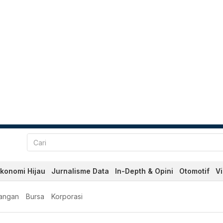
konomi Hijau
Jurnalisme Data
In-Depth & Opini
Otomotif
V
angan
Bursa
Korporasi