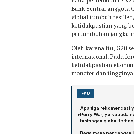
Pada pertemuan terseb
Bank Sentral anggota
global tumbuh resilie
ketidakpastian yang b
pertumbuhan jangka 
Oleh karena itu, G20 
internasional. Pada fo
ketidakpastian ekonomi
moneter dan tingginy
FAQ
Apa tiga rekomendasi 
•
Perry Warjiyo kepada n
tantangan global terh
Pertama, memperkuat tran
Bagaimana pandangan G