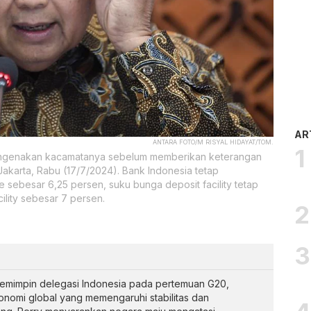
AR
ANTARA FOTO/M RISYAL HIDAYAT/TOM.
mengenakan kacamatanya sebelum memberikan keterangan
Jakarta, Rabu (17/7/2024). Bank Indonesia tetap
sebesar 6,25 persen, suku bunga deposit facility tetap
ility sebesar 7 persen.
 memimpin delegasi Indonesia pada pertemuan G20,
nomi global yang memengaruhi stabilitas dan