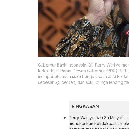
Gubernur Bank Indonesia (BI) Perry Warjiyo 
terkait hasil Rapat Dewan Gubernur (RDG) BI di 
mempertahankan suku bunga acuan atau BI-Rate 
sebesar 5,5 persen, dan suku bunga lending fac
RINGKASAN
Perry Warjiyo dan Sri Mulyani
menekankan ketidakpastian eko