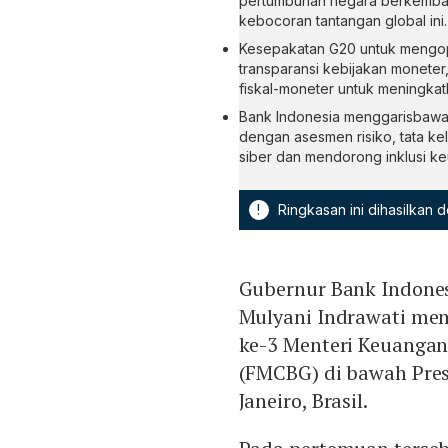
pertumbuhan negara berkemban
kebocoran tantangan global ini.
Kesepakatan G20 untuk mengopt
transparansi kebijakan moneter
fiskal-moneter untuk meningkatk
Bank Indonesia menggarisbawa
dengan asesmen risiko, tata kel
siber dan mendorong inklusi k
!
Ringkasan ini dihasilkan
Gubernur Bank Indone
Mulyani Indrawati me
ke-3 Menteri Keuangan
(FMCBG) di bawah Presi
Janeiro, Brasil.