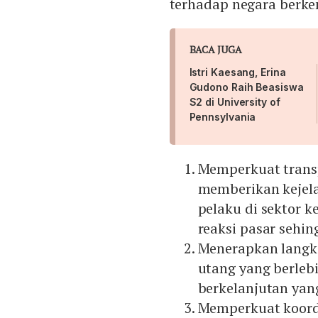
terhadap negara berk
BACA JUGA
Istri Kaesang, Erina
Gudono Raih Beasiswa
S2 di University of
Pennsylvania
Memperkuat trans
memberikan kejela
pelaku di sektor 
reaksi pasar sehin
Menerapkan langk
utang yang berleb
berkelanjutan yang
Memperkuat koordi