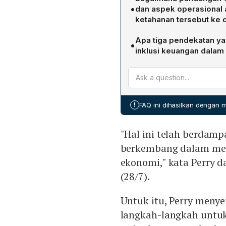
kejelasan respons dan arah
•
dan aspek operasional 
mengambil langkah mengur
ketahanan tersebut ke
kebijakan fiskal yang berk
Para Menteri Keuangan da
koordinasi antara kebijak
Apa tiga pendekatan ya
•
keuangan global tetap ter
struktural yang dapat men
inklusi keuangan dala
menekankan bahwa ke dep
Indonesia menyoroti tiga
ketahanan operasional, k
penggunaan produk serta
teknologi digital. Hal ini 
meningkatkan kesejahteraa
baik, perencanaan penanga
konsumen. Kedua, mengim
penyediaan teknologi dan 
!
FAQ ini dihasilkan dengan
mendorong likuiditas penya
mempercepat digitalisasi 
"Hal ini telah berdam
keuangan digital serta m
berkembang dalam men
ekonomi," kata Perry 
(28/7).
Untuk itu, Perry meny
langkah-langkah​ untu