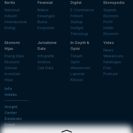
Berita
Finansial
Digital
Ekonopedia
Nasional
Makro
E-Commerce
Sejarah
Industri
Keuangan
Fintech
Ekonomi
Internasional
Bursa
Startup
Profil
Energi
Korporasi
Gadget
Istilah
Teknologi
Ekonomi
Ekonomi
Jurnalisme
In-Depth &
Video
Hijau
Data
Opini
News
Energi Baru
Infografik
Telaah
Wawancara
Ekonomi
Analisis
Opini
Katalogue
Sirkular
Cek Data
Wawancara
Foto
Investasi
Laporan
Podcast
Hijau
Khusus
Info
Indeks
Insight
Center
Databoks
Event
KatadataOto