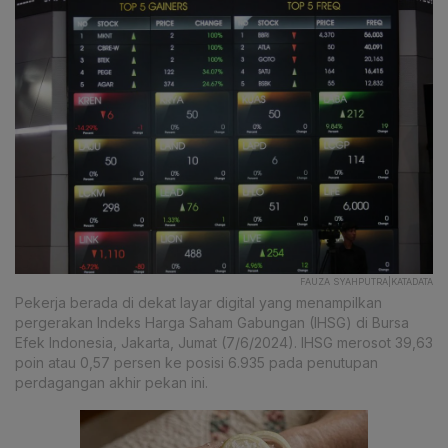
FAUZA SYAHPUTRA|KATADATA
Pekerja berada di dekat layar digital yang menampilkan
pergerakan Indeks Harga Saham Gabungan (IHSG) di Bursa
Efek Indonesia, Jakarta, Jumat (7/6/2024). IHSG merosot 39,63
poin atau 0,57 persen ke posisi 6.935 pada penutupan
perdagangan akhir pekan ini.